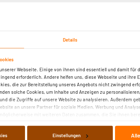
Details
Technische Daten
Angaben zur Produktsicherheit
ookies
nserer Webseite. Einige von ihnen sind essentiell und damit für d
n mit den stabilen Kabelbinder von REV Ritter - einfach, 
ngend erforderlich. Andere helfen uns, diese Webseite und ihre 
ln und sicher befestigen.
ies, die zur Bereitstellung unseres Angebots nicht zwingend erfo
den solche Cookies, um Inhalte und Anzeigen zu personalisieren,
nd die Zugriffe auf unsere Website zu analysieren. Außerdem ge
bsite an unsere Partner für soziale Medien, Werbung und Analyse
möglicherweise mit weiteren Daten zusammen, die Sie ihnen berei
 Dienste gesammelt haben. Indem Sie auf „Alle akzeptieren“ kli
der zum einfachen Befestigen oder Fixieren von Kabel / Le
von Informationen auf Ihrem gerät (§25 Abs.1 TTDSG) sowie der 
All
kies
Einstellungen
nachfolgend dargestellten bzw. die von Ihnen ausgewählten Verar