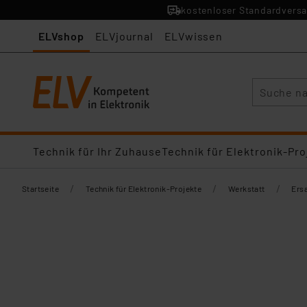
kostenloser Standardversa
ELVshop
ELVjournal
ELVwissen
Suche
Technik für Ihr Zuhause
Technik für Elektronik-Pro
/
/
/
Startseite
Technik für Elektronik-Projekte
Werkstatt
Ersa