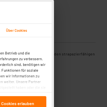
Über Cookies
en Betrieb und die
praktisch und zuverlässig. Mit den strapazierfähigen
Erfahrungen zu verbessern.
rderlich sind, benötigen wir
 Funktionen für soziale
ben wir Informationen zu
n weiter. Unsere Partner
tgestellt haben oder die sie
cken, stimmen Sie sowohl
itungen o.ä.
anschließenden
e Cookies erlauben
beitungszwecke (Art. 6