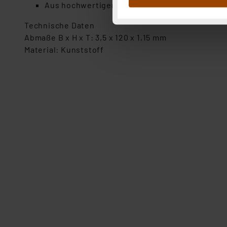
Aus hochwertigem Kunststoff mit langer Nutzu
Abs.1a DSG-VO) zu. Eine deta
Button „Ablehnen oder Einst
Technische Daten
ganz oder teilweise zustimm
Abmaße B x H x T: 3,5 x 120 x 1,15 mm
anpassen oder widerrufen. 
Material: Kunststoff
Auswertung und Analyse bis 
dazu führen, dass die Einst
„Einige Drittanbieter verar
dieser Drittanbieter umfasst
Nähere Infos zu diesen Drit
Für die USA besteht kein A
Datenschutz nach EU-Standa
Daten in Überwachungsprogr
Unsere Kooperation mit dies
Kommission sowie einer eige
Daten, verbundenen Risiken
Impressum
|
Datenschutzer