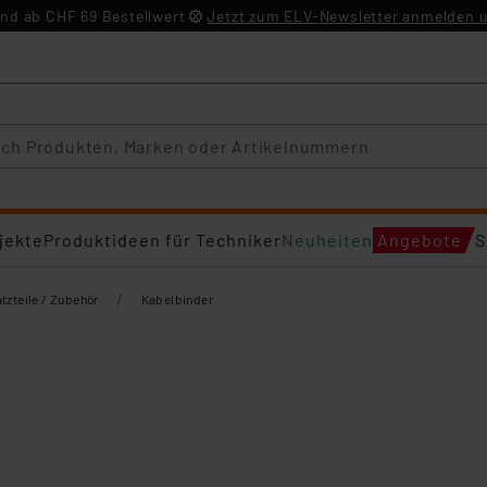
nd ab CHF 69 Bestellwert
Jetzt zum ELV-Newsletter anmelden u
jekte
Produktideen für Techniker
Neuheiten
Angebote
S
/
tzteile / Zubehör
Kabelbinder