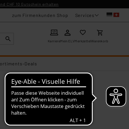
nd CHF 10 Gutschein erhalten
Services
zum Firmenkunden Shop
Karriere
Mein ELV
Merkzettel
Warenkorb
ortiments-Deals