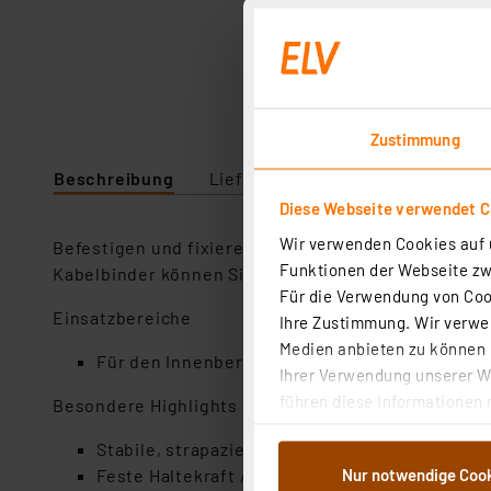
Zustimmung
Beschreibung
Lieferumfang
Downloads
Diese Webseite verwendet C
Wir verwenden Cookies auf u
Befestigen und fixieren Sie Ihre Kabel und Leitunge
Funktionen der Webseite zwi
Kabelbinder können Sie Ihre Kabel praktisch bünde
Für die Verwendung von Cook
Einsatzbereiche
Ihre Zustimmung. Wir verwen
Medien anbieten zu können u
Für den Innenbereich
Ihrer Verwendung unserer We
führen diese Informationen 
Besondere Highlights
im Rahmen Ihrer Nutzung der
Stabile, strapazierfähige Kunststoff Kabelbin
dem Speichern und Abrufen 
Nur notwendige Coo
Feste Haltekraft / Zugfestigkeit von 180N
Weiterverarbeitung für die 