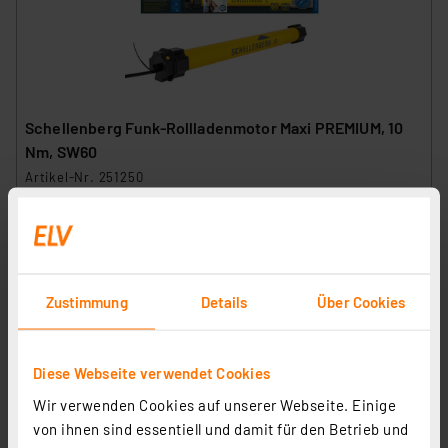
Schellenberg Funk-Rollladenmotor Maxi PREMIUM, 10
Nm, SW60
Artikel-Nr. 251250
1
2
3
4
5
(1)
116.12 CHF
inkl. MwSt.
Zustimmung
Details
Über Cookies
Informationen zu Versandkosten
Diese Webseite verwendet Cookies
Wir verwenden Cookies auf unserer Webseite. Einige
von ihnen sind essentiell und damit für den Betrieb und