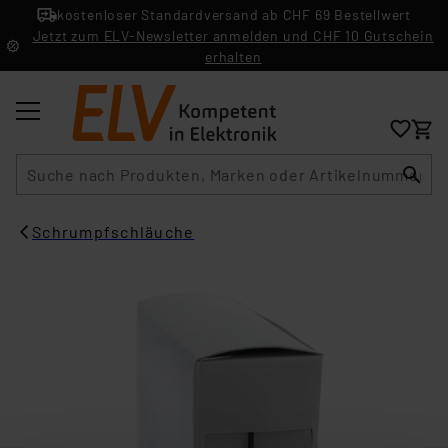
kostenloser Standardversand ab CHF 69 Bestellwert
Jetzt zum ELV-Newsletter anmelden und CHF 10 Gutschein
erhalten
Suche
Schrumpfschläuche