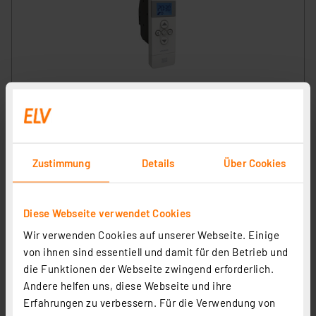
WIR elektronik elektronischer Gurtwickler eWickler
Comfort eW820, Unterputz, 23 mm Gurtbreite, Display
Artikel-Nr. 251204
1
2
3
4
5
(4)
Zustimmung
Details
Über Cookies
125.80 CHF
inkl. MwSt.
Informationen zu Versandkosten
Diese Webseite verwendet Cookies
Wir verwenden Cookies auf unserer Webseite. Einige
von ihnen sind essentiell und damit für den Betrieb und
die Funktionen der Webseite zwingend erforderlich.
Andere helfen uns, diese Webseite und ihre
Erfahrungen zu verbessern. Für die Verwendung von