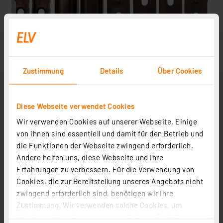
Zustimmung
Details
Über Cookies
Diese Webseite verwendet Cookies
Wir verwenden Cookies auf unserer Webseite. Einige
von ihnen sind essentiell und damit für den Betrieb und
die Funktionen der Webseite zwingend erforderlich.
Weitere Modelle
Andere helfen uns, diese Webseite und ihre
Erfahrungen zu verbessern. Für die Verwendung von
Cookies, die zur Bereitstellung unseres Angebots nicht
VdS Ein-/Aufbau-Alarmkontakt / Magnetkontakt, mit
zwingend erforderlich sind, benötigen wir Ihre
Snap-In-Gehäuse, weiß
Zustimmung. Wir verwenden solche Cookies, um
Artikel-Nr. 041899
Inhalte und Anzeigen zu personalisieren, Funktionen