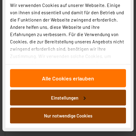
Wir verwenden Cookies auf unserer Webseite. Einige
von ihnen sind essentiell und damit für den Betrieb und
die Funktionen der Webseite zwingend erforderlich.
ELV Platinenhalter, drehbar
Andere helfen uns, diese Webseite und ihre
Artikel-Nr. 127791
Erfahrungen zu verbessern. Für die Verwendung von
Cookies, die zur Bereitstellung unseres Angebots nicht
1
2
3
4
5
(7)
zwingend erforderlich sind, benötigen wir Ihre
9.63 CHF
Zustimmung. Wir verwenden solche Cookies, um
Inhalte und Anzeigen zu personalisieren, Funktionen
inkl. MwSt.
für soziale Medien anbieten zu können und die Zugriffe
Informationen zu Versandkosten
Alle Cookies erlauben
auf unsere Website zu analysieren. Außerdem geben
wir Informationen zu Ihrer Verwendung unserer Website
an unsere Partner für soziale Medien, Werbung und
Einstellungen
Analysen weiter. Unsere Partner führen diese
Informationen möglicherweise mit weiteren Daten
ELV No-Clean Lötzinn bleifrei Sn99Cu1+ML, 1,5 mm, 100
zusammen, die Sie ihnen bereitgestellt haben oder die
Nur notwendige Cookies
g
sie im Rahmen Ihrer Nutzung der Dienste gesammelt
Artikel-Nr. 107680
haben. Indem Sie auf „Alle akzeptieren“ klicken,