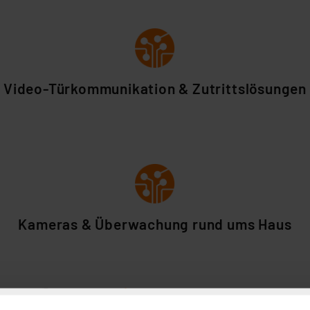
Video-
Türkommunikation
&
Zutritt
slösungen
Kameras & Überwachung rund ums Haus