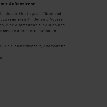
 mit
Außensirene
ein idealer Einstieg, um Türen und
t zu reagieren. Im Set sind
Access
en, eine Alarmsirene für Außen
und
ne smarte
Alarmkette aufbauen –
, Tür-/Fensterkontakt, Alarmsirene
en