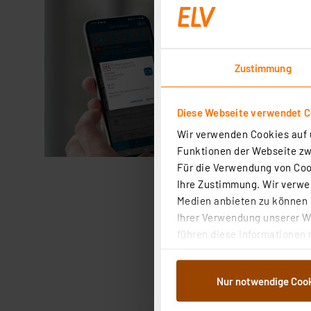
Zustimmung
Diese Webseite verwendet C
Wir verwenden Cookies auf u
Funktionen der Webseite zwi
Für die Verwendung von Cook
Ihre Zustimmung. Wir verwen
Medien anbieten zu können u
Ihrer Verwendung unserer We
führen diese Informationen 
im Rahmen Ihrer Nutzung der
dem Speichern und Abrufen 
Nur notwendige Coo
Weiterverarbeitung für die 
Abs.1a DSG-VO) zu. Eine deta