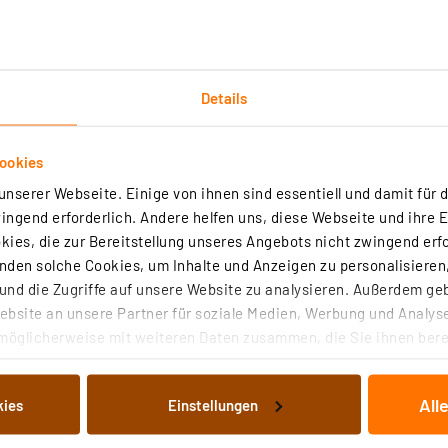
Details
ookies
nserer Webseite. Einige von ihnen sind essentiell und damit für d
ngend erforderlich. Andere helfen uns, diese Webseite und ihre 
ies, die zur Bereitstellung unseres Angebots nicht zwingend erfo
den solche Cookies, um Inhalte und Anzeigen zu personalisieren,
nd die Zugriffe auf unsere Website zu analysieren. Außerdem ge
bsite an unsere Partner für soziale Medien, Werbung und Analyse
möglicherweise mit weiteren Daten zusammen, die Sie ihnen berei
Bewegungsmelder
&
Außenbeleuchtung
 Dienste gesammelt haben. Indem Sie auf „Alle akzeptieren“ kli
von Informationen auf Ihrem gerät (§25 Abs.1 TTDSG) sowie der 
All
kies
Einstellungen
nachfolgend dargestellten bzw. die von Ihnen ausgewählten Verar
illierte Auflistung der einzelnen Cookies nach Zweck und Anbieter