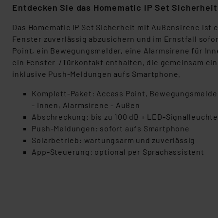
Entdecken Sie das Homematic IP Set Sicherheit
Das Homem
atic IP Set Sicherheit mit
Außensirene
ist 
Fenster zuverlässig abzusichern und im Ernstfall sofor
Point
,
ein
Bewegungsmelder, eine Alarmsirene für Inn
ein
Fenster-/Türkontakt
enthalten, die gemeinsam ei
inklusive Push-Meldungen aufs Smartphone.
Komplett-Paket
: Access Point, Bewegungsmelder
- Innen, Alarmsirene - Außen
Abschreckung
: bis zu 100 dB + LED-Signalleucht
Push-Meldungen
: sofort aufs Smartphone
Solarbetr
ieb
: wartungsarm und zuverlässig
App-
Steuerung
: optional per Sprachassistent