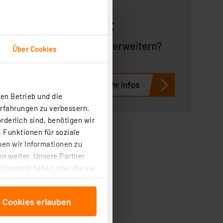
Über Cookies
en Betrieb und die
Erfahrungen zu verbessern.
rderlich sind, benötigen wir
 Funktionen für soziale
ben wir Informationen zu
n weiter. Unsere Partner
tgestellt haben oder die sie
cken, stimmen Sie sowohl
anschließenden
e Cookies erlauben
beitungszwecke (Art. 6
 ist durch Klick auf den