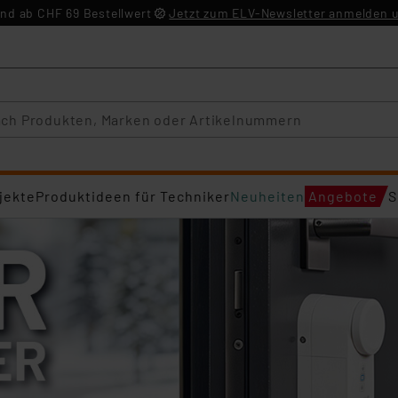
nd ab CHF 69 Bestellwert
Jetzt zum ELV-Newsletter anmelden u
jekte
Produktideen für Techniker
Neuheiten
Angebote
S