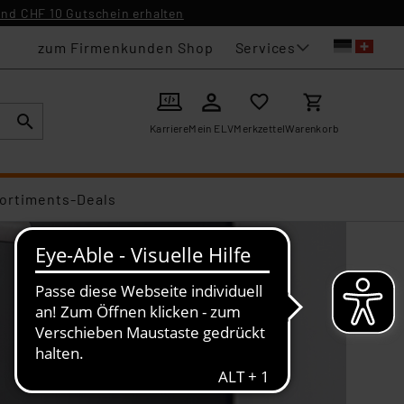
nd CHF 10 Gutschein erhalten
Services
zum Firmenkunden Shop
Karriere
Mein ELV
Merkzettel
Warenkorb
ortiments-Deals