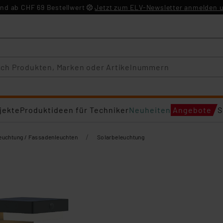
nd ab CHF 69 Bestellwert
Jetzt zum ELV-Newsletter anmelden u
jekte
Produktideen für Techniker
Neuheiten
Angebote
S
/
euchtung / Fassadenleuchten
Solarbeleuchtung