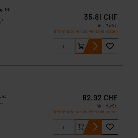
s Land mit unzureichendem
örden personenbezogene
g. Mit
35.81 CHF
r Europäer bestehen.
0°
ln der Europäischen
inkl. MwSt.
r den
Informationen zu Versandkosten
 Art der übermittelten
62.92 CHF
 und
inkl. MwSt.
ieren,
Informationen zu Versandkosten