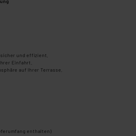
nung
icher und effizient.
hrer Einfahrt.
phäre auf Ihrer Terrasse.
ieferumfang enthalten)