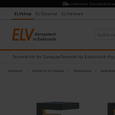
kostenloser Standardversa
ELVshop
ELVjournal
ELVwissen
Suche
Technik für Ihr Zuhause
Technik für Elektronik-Pro
/
/
/
Startseite
Technik für Ihr Zuhause
Beleuchtung
Außenbel