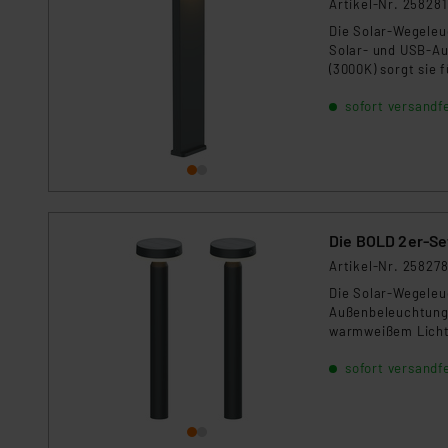
Artikel-Nr. 258281
Für die USA besteht kein A
Datenschutz nach EU-Standa
Die Solar-Wegeleu
Solar- und USB-Au
Daten in Überwachungsprogr
(3000K) sorgt sie
Unsere Kooperation mit dies
Winkel und bis zu 
Kommission sowie einer eige
sofort versandfe
Außenbereich und 
Daten, verbundenen Risiken
Impressum
|
Datenschutzer
Die BOLD 2er-Se
Artikel-Nr. 25827
Die Solar-Wegeleu
Außenbeleuchtung.
warmweißem Licht 
Bewegungen im 100°
sofort versandfe
ist sie ideal für 