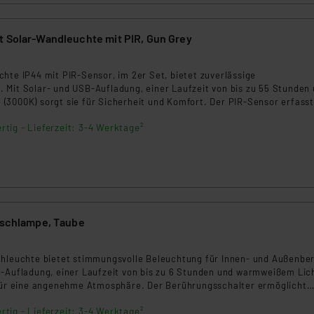
t Solar-Wandleuchte mit PIR, Gun Grey
6
hte IP44 mit PIR-Sensor, im 2er Set, bietet zuverlässige
 Mit Solar- und USB-Aufladung, einer Laufzeit von bis zu 55 Stunden
(3000K) sorgt sie für Sicherheit und Komfort. Der PIR-Sensor erfasst
 Winkel und bis zu 6m Entfernung. Wetterfest und einfach zu install
rtig - Lieferzeit: 3-4 Werktage²
den Außenbereich.
Tischlampe, Taube
chleuchte bietet stimmungsvolle Beleuchtung für Innen- und Außenbe
B-Aufladung, einer Laufzeit von bis zu 6 Stunden und warmweißem Lic
 für eine angenehme Atmosphäre. Der Berührungsschalter ermöglicht
. Wetterfest und einfach zu installieren, ist sie ideal für jeden Einsa
rtig - Lieferzeit: 3-4 Werktage²