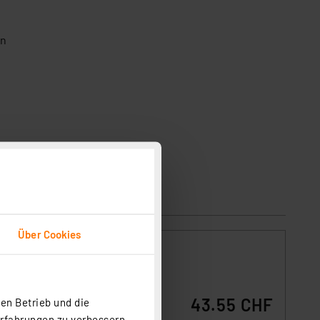
en
Über Cookies
43.55 CHF
en Betrieb und die
-Akku
nt
Erfahrungen zu verbessern.