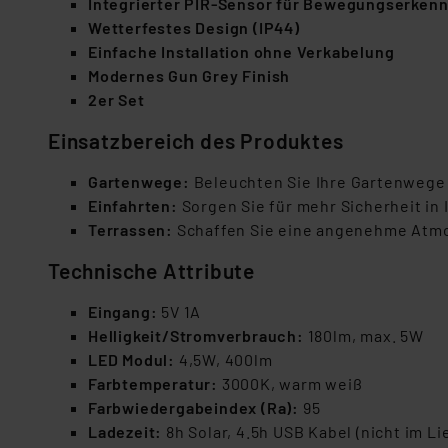
Integrierter PIR-Sensor für Bewegungserken
Wetterfestes Design (IP44)
Einfache Installation ohne Verkabelung
Modernes Gun Grey Finish
2er Set
Einsatzbereich des Produktes
Gartenwege:
Beleuchten Sie Ihre Gartenwege s
Einfahrten:
Sorgen Sie für mehr Sicherheit in I
Terrassen:
Schaffen Sie eine angenehme Atmos
Technische Attribute
Eingang:
5V 1A
Helligkeit/Stromverbrauch:
180lm, max. 5W
LED Modul:
4,5W, 400lm
Farbtemperatur:
3000K, warm weiß
Farbwiedergabeindex (Ra):
95
Ladezeit:
8h Solar, 4.5h USB Kabel (nicht im L