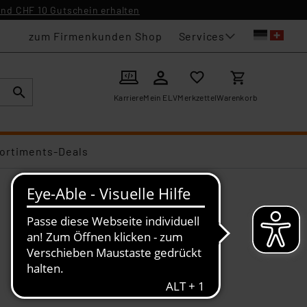
nd CHF 10 Gutschein erhalten
Services
zum Firmenkunden Shop
Karriere
Mein ELV
Merkzettel
Warenkorb
ortiments-Deals