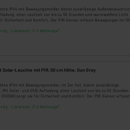
ngemessenheitsbeschluss der EU. Dies bedeutet, dass die USA al
rds eingestuft wird. So besteht etwa das Risiko, dass US-Beh
chte IP44 mit Bewegungsmelder bietet zuverlässige Außenbeleuchtun
fladung, einer Laufzeit von bis zu 55 Stunden und warmweißem Licht
ammen verarbeiten, ohne dass hiergegen Klagemöglichkeiten fü
 für Sicherheit und Komfort. Der PIR-Sensor erfasst Bewegungen im 10
en Dienstleistern stützt sich auf die Standarddatenschutzklause
6m Entfernung. Wetterfest und einfach zu installieren, ist sie ideal fü
nen Beurteilung der mit der Datenübermittlung, insbesondere der
rtig - Lieferzeit: 3-4 Werktage²
auch als Wegweiser geeignet.
.“
klärung
t Solar-Leuchte mit PIR, 50 cm Höhe, Gun Grey
8
chte IP44 mit Bewegungsmelder, im 2er Set, bietet zuverlässige
 Mit Solar- und USB-Aufladung, einer Laufzeit von bis zu 55 Stunden
(3000K) sorgt sie für Sicherheit und Komfort. Der PIR-Sensor erfasst
 Winkel und bis zu 6m Entfernung. Wetterfest und einfach zu install
rtig - Lieferzeit: 3-4 Werktage²
den Außenbereich.