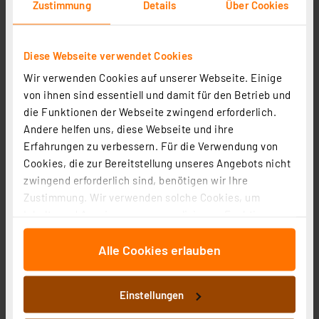
38.71 CHF
Zustimmung
Details
Über Cookies
inkl. MwSt.
Informationen zu Versandkosten
Diese Webseite verwendet Cookies
Wir verwenden Cookies auf unserer Webseite. Einige
von ihnen sind essentiell und damit für den Betrieb und
die Funktionen der Webseite zwingend erforderlich.
Andere helfen uns, diese Webseite und ihre
Erfahrungen zu verbessern. Für die Verwendung von
Cookies, die zur Bereitstellung unseres Angebots nicht
zwingend erforderlich sind, benötigen wir Ihre
Zustimmung. Wir verwenden solche Cookies, um
Inhalte und Anzeigen zu personalisieren, Funktionen
für soziale Medien anbieten zu können und die Zugriffe
Die Bold Aluminium LED Bodenleuchte, DC 24V,
Alle Cookies erlauben
auf unsere Website zu analysieren. Außerdem geben
1W,3000K
wir Informationen zu Ihrer Verwendung unserer Website
an unsere Partner für soziale Medien, Werbung und
Artikel-Nr. 258503
Einstellungen
Analysen weiter. Unsere Partner führen diese
24.19 CHF
Informationen möglicherweise mit weiteren Daten