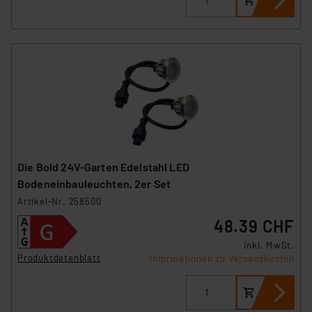
Unsere Kooperation mit diesen Dienstleistern stützt
sich auf die Standarddatenschutzklauseln der
Europäischen Kommission sowie einer eigenen
Beurteilung der mit der Datenübermittlung,
insbesondere der Art der übermittelten Daten,
verbundenen Risiken.“
Impressum
|
Datenschutzerklärung
Die Bold 24V-Garten Edelstahl LED
Bodeneinbauleuchten, 2er Set
Artikel-Nr. 258500
48.39 CHF
inkl. MwSt.
Produktdatenblatt
Informationen zu Versandkosten