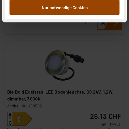
inkl. MwSt.
zusammen, die Sie ihnen bereitgestellt haben oder die
Nur notwendige Cookies
Produktdatenblatt
Informationen zu Versandkosten
sie im Rahmen Ihrer Nutzung der Dienste gesammelt
haben. Indem Sie auf „Alle akzeptieren“ klicken,
stimmen Sie sowohl dem Speichern und Abrufen von
Informationen auf Ihrem gerät (§25 Abs.1 TTDSG) sowie
der anschließenden Weiterverarbeitung für die
nachfolgend dargestellten bzw. die von Ihnen
ausgewählten Verarbeitungszwecke (Art. 6 Abs.1a DSG-
VO) zu. Eine detaillierte Auflistung der einzelnen
Cookies nach Zweck und Anbieter ist durch Klick auf
den Button „Ablehnen oder Einstellungen“ abrufbar. Sie
können die Verwendung nicht notwendiger Cookies
ablehnen oder ihr ganz oder teilweise zustimmen. Ihre
Die Bold Edelstahl LED Bodenleuchte, DC 24V, 1.2W,
erteilte Zustimmung können Sie jederzeit unter dem
dimmbar, 3000K
Link „Cookie Einstellungen“ anpassen oder widerrufen.
Artikel-Nr. 258502
Die Rechtmäßigkeit der Speicherung, Abrufung und
26.13 CHF
Weiterverarbeitung dieser Daten zur Auswertung und
Analyse bis zum Zeitpunkt des Widerrufs bleibt hiervon
inkl. MwSt.