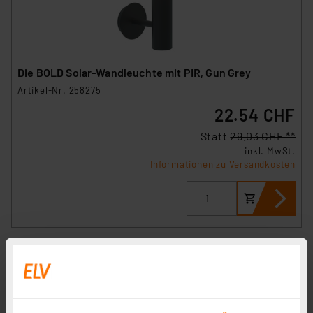
Die BOLD Solar-Wandleuchte mit PIR, Gun Grey
Artikel-Nr. 258275
22.54 CHF
Statt
29.03 CHF **
inkl. MwSt.
Informationen zu Versandkosten
Die Bold 24V-Garten Funk-Bewegungs-Sensor, IP44,
LUX, Zeitsteuerung, Batteriebetrieben
Artikel-Nr. 258489