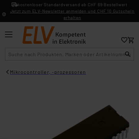
kostenloser Standardversand ab CHF 69 Bestellwert
Jetzt zum ELV-Newsletter anmelden und CHF 10 Gutschein
erhalten
Suche
Mikrocontroller, -prozessoren