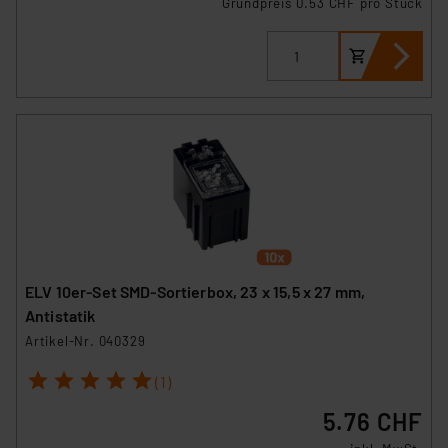
Grundpreis 0.53 CHF pro Stück
ELV 10er-Set SMD-Sortierbox, 23 x 15,5 x 27 mm,
Antistatik
Artikel-Nr. 040329
1
2
3
4
5
(1)
5.76 CHF