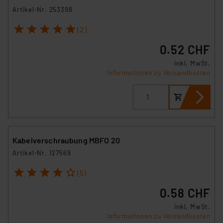
VO) zu. Eine detaillierte Auflistung der einzelnen
Artikel-Nr. 253398
Cookies nach Zweck und Anbieter ist durch Klick auf
den Button „Ablehnen oder Einstellungen“ abrufbar. Sie
1
2
3
4
5
(2)
können die Verwendung nicht notwendiger Cookies
0.52 CHF
ablehnen oder ihr ganz oder teilweise zustimmen. Ihre
erteilte Zustimmung können Sie jederzeit unter dem
inkl. MwSt.
Informationen zu Versandkosten
Link „Cookie Einstellungen“ anpassen oder widerrufen.
Die Rechtmäßigkeit der Speicherung, Abrufung und
Weiterverarbeitung dieser Daten zur Auswertung und
Analyse bis zum Zeitpunkt des Widerrufs bleibt hiervon
unberührt. Ihre Browser-Einstellungen können dazu
führen, dass die Einstellungen nicht längerfristig
Kabelverschraubung MBFO 20
gespeichert werden und dieses Banner erneut
Artikel-Nr. 127569
angezeigt wird.
1
2
3
4
5
(5)
„Einige Drittanbieter verarbeiten personenbezogene
0.58 CHF
Daten in den USA. Ihre Einwilligung zur Einbindung von
Cookies dieser Drittanbieter umfasst daher ggf. auch
inkl. MwSt.
Informationen zu Versandkosten
die Verarbeitung Ihrer Daten in den USA gemäß Art. 49