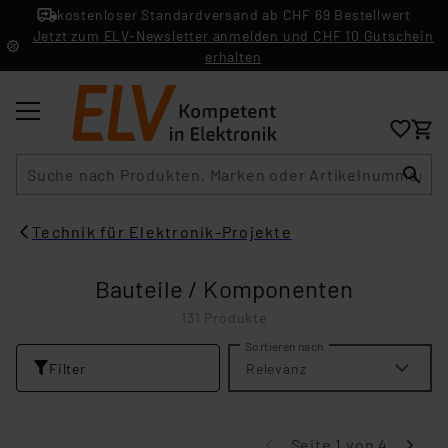
kostenloser Standardversand ab CHF 69 Bestellwert
Jetzt zum ELV-Newsletter anmelden und CHF 10 Gutschein
erhalten
Suche
Technik für Elektronik-Projekte
Bauteile / Komponenten
131 Produkte
Sortieren nach
Filter
Relevanz
Seite 1 von 4