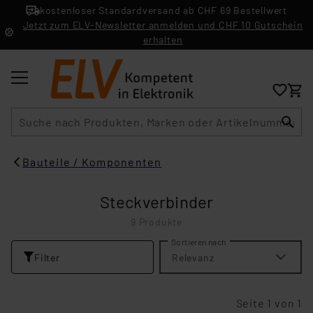
kostenloser Standardversand ab CHF 69 Bestellwert
Jetzt zum ELV-Newsletter anmelden und CHF 10 Gutschein
erhalten
Suche
Bauteile / Komponenten
Steckverbinder
9 Produkte
Sortieren nach
Filter
Relevanz
Seite 1 von 1