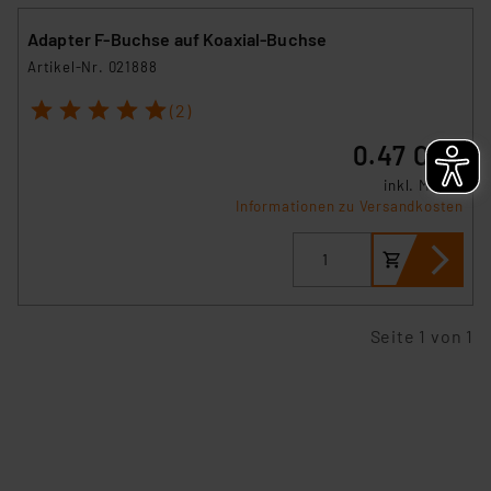
Europäischen Kommission sowie einer eigenen
Beurteilung der mit der Datenübermittlung,
Adapter F-Buchse auf Koaxial-Buchse
insbesondere der Art der übermittelten Daten,
Artikel-Nr. 021888
verbundenen Risiken.“
1
2
3
4
5
(2)
Impressum
|
Datenschutzerklärung
0.47 CHF
inkl. MwSt.
Informationen zu Versandkosten
Seite 1 von 1