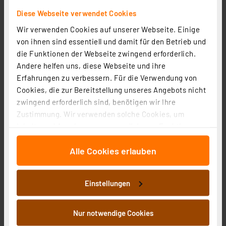
Diese Webseite verwendet Cookies
Wir verwenden Cookies auf unserer Webseite. Einige
von ihnen sind essentiell und damit für den Betrieb und
die Funktionen der Webseite zwingend erforderlich.
Delock Keystone RJ45-Buchse > LSA werkzeugfrei
Andere helfen uns, diese Webseite und ihre
Cat.6 UTP, grau
Erfahrungen zu verbessern. Für die Verwendung von
Artikel-Nr. 117096
Cookies, die zur Bereitstellung unseres Angebots nicht
zwingend erforderlich sind, benötigen wir Ihre
3.82 CHF
Zustimmung. Wir verwenden solche Cookies, um
inkl. MwSt.
Inhalte und Anzeigen zu personalisieren, Funktionen
Informationen zu Versandkosten
für soziale Medien anbieten zu können und die Zugriffe
Alle Cookies erlauben
auf unsere Website zu analysieren. Außerdem geben
wir Informationen zu Ihrer Verwendung unserer Website
an unsere Partner für soziale Medien, Werbung und
Einstellungen
Analysen weiter. Unsere Partner führen diese
Informationen möglicherweise mit weiteren Daten
zusammen, die Sie ihnen bereitgestellt haben oder die
Nur notwendige Cookies
sie im Rahmen Ihrer Nutzung der Dienste gesammelt