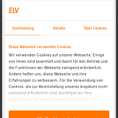
Lesen Sie mehr
Zustimmung
Details
Über Cookies
Bissanzeiger-Funkbox FBS4
Artikel-Nr. 201142
Diese Webseite verwendet Cookies
Lesen Sie mehr
Wir verwenden Cookies auf unserer Webseite. Einige
von ihnen sind essentiell und damit für den Betrieb und
die Funktionen der Webseite zwingend erforderlich.
Andere helfen uns, diese Webseite und ihre
Funksteuerung an der Basis - FS20-
Erfahrungen zu verbessern. Für die Verwendung von
Hutschienensystem FS20 SH Teil 2/3
Cookies, die zur Bereitstellung unseres Angebots nicht
Artikel-Nr. 201143
zwingend erforderlich sind, benötigen wir Ihre
Zustimmung. Wir verwenden solche Cookies, um
Lesen Sie mehr
Inhalte und Anzeigen zu personalisieren, Funktionen
für soziale Medien anbieten zu können und die Zugriffe
auf unsere Website zu analysieren. Außerdem geben