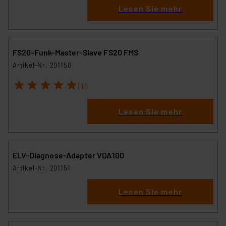
besteht etwa das Risiko, dass US-Behörden
Lesen Sie mehr
personenbezogene Daten in
Überwachungsprogrammen verarbeiten, ohne dass
hiergegen Klagemöglichkeiten für Europäer bestehen.
FS20-Funk-Master-Slave FS20 FMS
Unsere Kooperation mit diesen Dienstleistern stützt
Artikel-Nr. 201150
sich auf die Standarddatenschutzklauseln der
Europäischen Kommission sowie einer eigenen
1
2
3
4
5
(1)
Beurteilung der mit der Datenübermittlung,
insbesondere der Art der übermittelten Daten,
Lesen Sie mehr
verbundenen Risiken.“
Impressum
|
Datenschutzerklärung
ELV-Diagnose-Adapter VDA100
Artikel-Nr. 201151
Lesen Sie mehr