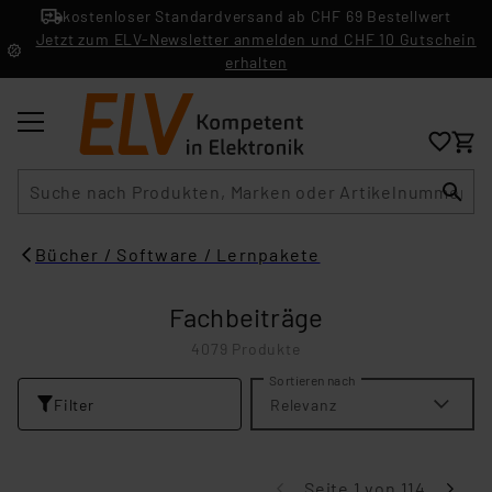
kostenloser Standardversand ab CHF 69 Bestellwert
Jetzt zum ELV-Newsletter anmelden und CHF 10 Gutschein
erhalten
Suche
Bücher / Software / Lernpakete
Fachbeiträge
4079 Produkte
Sortieren nach
Filter
Relevanz
Seite 1 von 114