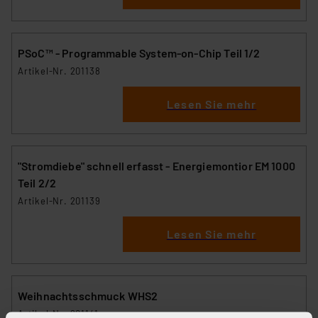
PSoC™ - Programmable System-on-Chip Teil 1/2
Artikel-Nr. 201138
Lesen Sie mehr
"Stromdiebe" schnell erfasst - Energiemontior EM 1000
Teil 2/2
Artikel-Nr. 201139
Lesen Sie mehr
Weihnachtsschmuck WHS2
Artikel-Nr. 201141