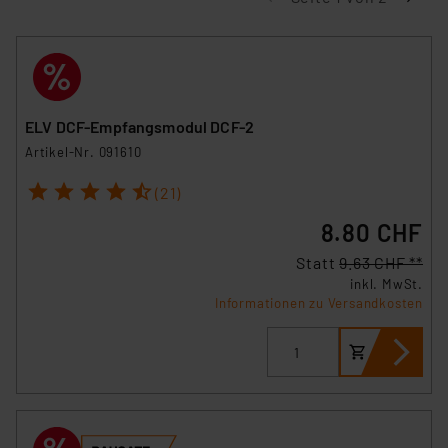
ELV DCF-Empfangsmodul DCF-2
Artikel-Nr. 091610
1
2
3
4
5
(21)
8.80 CHF
Statt
9.63 CHF **
inkl. MwSt.
Informationen zu Versandkosten