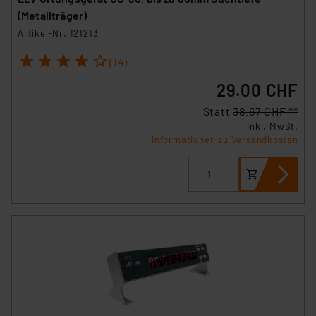
(Metallträger)
Artikel-Nr. 121213
1
2
3
4
5
(14)
29.00 CHF
Statt
38.67 CHF **
inkl. MwSt.
Informationen zu Versandkosten