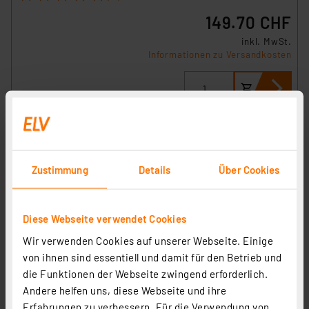
149.70 CHF
inkl. MwSt.
Informationen zu Versandkosten
Zustimmung
Details
Über Cookies
Diese Webseite verwendet Cookies
Wir verwenden Cookies auf unserer Webseite. Einige
von ihnen sind essentiell und damit für den Betrieb und
die Funktionen der Webseite zwingend erforderlich.
Andere helfen uns, diese Webseite und ihre
ELV Ortungsgerät OG-30
Erfahrungen zu verbessern. Für die Verwendung von