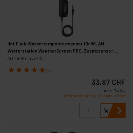
dnt Funk-Wassertemperatursensor für WLAN-
Wetterstation WeatherScreen PRO, Zusatzsensor
DNT000021
Artikel-Nr. 253719
1
2
3
4
5
(3)
33.87 CHF
inkl. MwSt.
Informationen zu Versandkosten