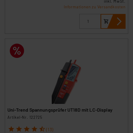
inkl. MwSt.
Informationen zu Versandkosten
Uni-Trend Spannungsprüfer UT18D mit LC-Display
Artikel-Nr. 122725
1
2
3
4
5
(13)