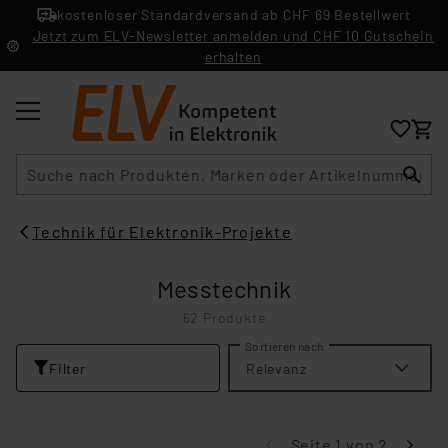
kostenloser Standardversand ab CHF 69 Bestellwert
Jetzt zum ELV-Newsletter anmelden und CHF 10 Gutschein
erhalten
Suche
Technik für Elektronik-Projekte
Messtechnik
62 Produkte
Sortieren nach
Filter
Relevanz
Seite 1 von 2