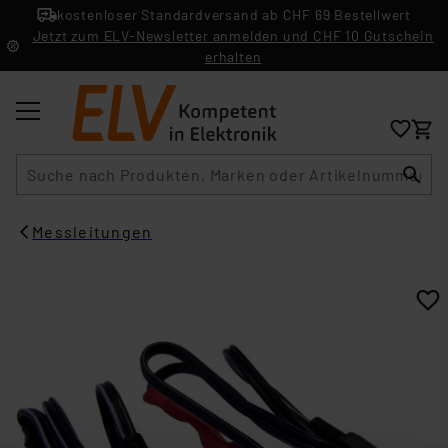
kostenloser Standardversand ab CHF 69 Bestellwert
Jetzt zum ELV-Newsletter anmelden und CHF 10 Gutschein
erhalten
Suche
Messleitungen