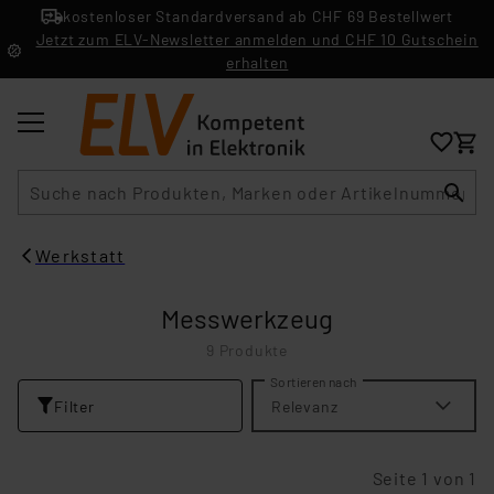
kostenloser Standardversand ab CHF 69 Bestellwert
Jetzt zum ELV-Newsletter anmelden und CHF 10 Gutschein
erhalten
Suche
Werkstatt
Messwerkzeug
9 Produkte
Sortieren nach
Filter
Relevanz
Seite 1 von 1