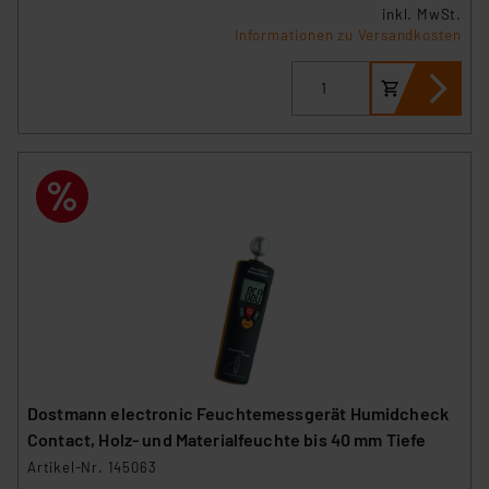
Datenschutz nach EU-Standards eingestuft wird. So
inkl. MwSt.
Informationen zu Versandkosten
besteht etwa das Risiko, dass US-Behörden
personenbezogene Daten in
Überwachungsprogrammen verarbeiten, ohne dass
hiergegen Klagemöglichkeiten für Europäer bestehen.
Unsere Kooperation mit diesen Dienstleistern stützt
sich auf die Standarddatenschutzklauseln der
Europäischen Kommission sowie einer eigenen
Beurteilung der mit der Datenübermittlung,
insbesondere der Art der übermittelten Daten,
verbundenen Risiken.“
Impressum
|
Datenschutzerklärung
Dostmann electronic Feuchtemessgerät Humidcheck
Contact, Holz- und Materialfeuchte bis 40 mm Tiefe
Artikel-Nr. 145063