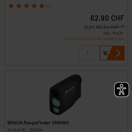
1
2
3
4
5
(5)
62.90 CHF
Statt
82.24 CHF **
inkl. MwSt.
Informationen zu Versandkosten
BRAUN RangeFinder 1000WH
Artikel-Nr. 258304