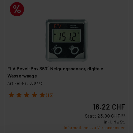
ELV Bevel-Box 360° Neigungssensor, digitale
Wasserwaage
Artikel-Nr. 068773
1
2
3
4
5
(13)
16.22 CHF
Statt
23.90 CHF **
inkl. MwSt.
Informationen zu Versandkosten