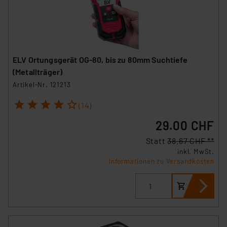
ELV Ortungsgerät OG-80, bis zu 80mm Suchtiefe
(Metallträger)
Artikel-Nr. 121213
1
2
3
4
5
(14)
29.00 CHF
Statt
38.67 CHF **
inkl. MwSt.
Informationen zu Versandkosten