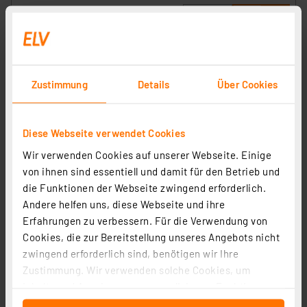
Zustimmung
Details
Über Cookies
Diese Webseite verwendet Cookies
Wir verwenden Cookies auf unserer Webseite. Einige
von ihnen sind essentiell und damit für den Betrieb und
die Funktionen der Webseite zwingend erforderlich.
Andere helfen uns, diese Webseite und ihre
Erfahrungen zu verbessern. Für die Verwendung von
ELV Ortungsgerät OG-30
Cookies, die zur Bereitstellung unseres Angebots nicht
Artikel-Nr. 250301
zwingend erforderlich sind, benötigen wir Ihre
12.16 CHF
Zustimmung. Wir verwenden solche Cookies, um
Inhalte und Anzeigen zu personalisieren, Funktionen
Statt
14.10 CHF **
für soziale Medien anbieten zu können und die Zugriffe
inkl. MwSt.