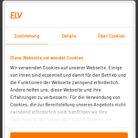
ELV hochwertiger Gliedermaßstab Longlife, 1 m,
schwarze ELV Version
Artikel-Nr. 250828
Zustimmung
Details
Über Cookies
1
2
3
4
5
(2)
6.73 CHF
Diese Webseite verwendet Cookies
inkl. MwSt.
Wir verwenden Cookies auf unserer Webseite. Einige
Informationen zu Versandkosten
von ihnen sind essentiell und damit für den Betrieb und
die Funktionen der Webseite zwingend erforderlich.
Andere helfen uns, diese Webseite und ihre
Erfahrungen zu verbessern. Für die Verwendung von
Seite 1 von 1
Cookies, die zur Bereitstellung unseres Angebots nicht
zwingend erforderlich sind, benötigen wir Ihre
Zustimmung. Wir verwenden solche Cookies, um
Inhalte und Anzeigen zu personalisieren, Funktionen
für soziale Medien anbieten zu können und die Zugriffe