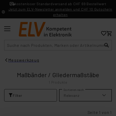
kostenloser Standardversand ab CHF 69 Bestellwert
Jetzt zum ELV-Newsletter anmelden und CHF 10 Gutschein
erhalten
Suche
Messwerkzeug
Maßbänder / Gliedermaßstäbe
1 Produkte
Sortieren nach
Filter
Relevanz
Seite 1 von 1