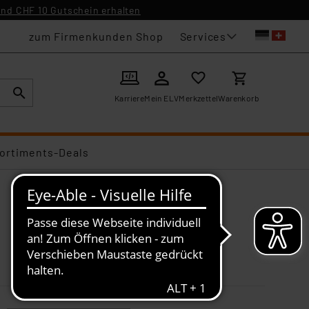
nd CHF 10 Gutschein erhalten
Services
zum Firmenkunden Shop
Karriere
Mein ELV
Merkzettel
Warenkorb
ortiments-Deals