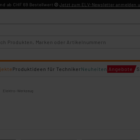
nd ab CHF 69 Bestellwert
Jetzt zum ELV-Newsletter anmelden u
jekte
Produktideen für Techniker
Neuheiten
Angebote
S
Elektro-Werkzeug