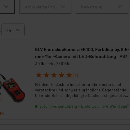
Archivierte Produkte anzeigen
Bewertung
:
ELV Endoskopkamera EK100, Farbdisplay, 8,5-
mm-Mini-Kamera mit LED-Beleuchtung, IP67
Artikel-Nr. 250155
1
2
3
4
5
(7)
Mit dem Endoskop inspizieren Sie komfortabel
versteckte und schwer zugängliche Gegenstände 
Orte wie Rohre, abgehängte Decken, eingebaute
Fahrzeugteile und vieles mehr.
sofort versandfertig - Lieferzeit: 3-4 Werktage²