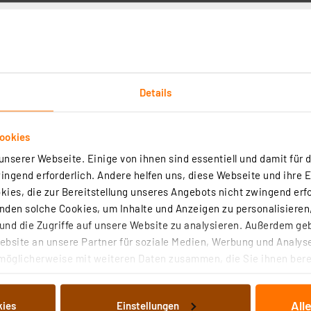
dnt elektronischer Schraubendreher SmartP
PRO mit Li-Ion-Akku
Artikel-Nr. 250746
1
2
3
4
5
(8)
Der elektronische Schraubendreher ermöglicht da
Details
präzise und schnelle motorische Festziehen und L
von Schrauben besonders im Feinmechanikbereich
ookies
sofort versandfertig - Lieferzeit: 3-4 Werktage²
nserer Webseite. Einige von ihnen sind essentiell und damit für d
Nur innerhalb von Deutschland lieferbar
ngend erforderlich. Andere helfen uns, diese Webseite und ihre 
ies, die zur Bereitstellung unseres Angebots nicht zwingend erfo
den solche Cookies, um Inhalte und Anzeigen zu personalisieren,
Batavia elektrische Kartuschenpresse Maxxp
nd die Zugriffe auf unsere Website zu analysieren. Außerdem ge
mit LED-Beleuchtung
bsite an unsere Partner für soziale Medien, Werbung und Analyse
Artikel-Nr. 253306
möglicherweise mit weiteren Daten zusammen, die Sie ihnen berei
1
2
3
4
5
 Dienste gesammelt haben. Indem Sie auf „Alle akzeptieren“ kli
(8)
von Informationen auf Ihrem gerät (§25 Abs.1 TTDSG) sowie der 
Die Batavia Maxxpush Kartuschenpresse mit LED-L
All
kies
Einstellungen
nachfolgend dargestellten bzw. die von Ihnen ausgewählten Verar
ist eine einfach zu handhabende und kräfteschon