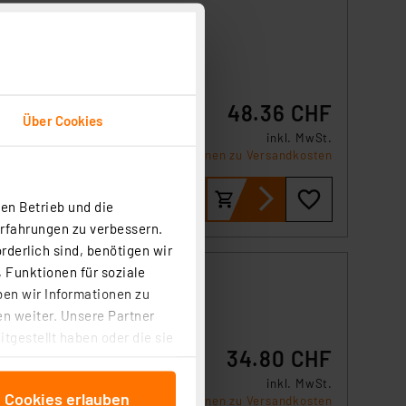
en
48.36 CHF
s
Über Cookies
ösen
inkl. MwSt.
.
Informationen zu Versandkosten
en Betrieb und die
Erfahrungen zu verbessern.
rderlich sind, benötigen wir
 Funktionen für soziale
ush
ben wir Informationen zu
n weiter. Unsere Partner
tgestellt haben oder die sie
34.80 CHF
cken, stimmen Sie sowohl
anschließenden
inkl. MwSt.
icht
e Cookies erlauben
Informationen zu Versandkosten
beitungszwecke (Art. 6
ende