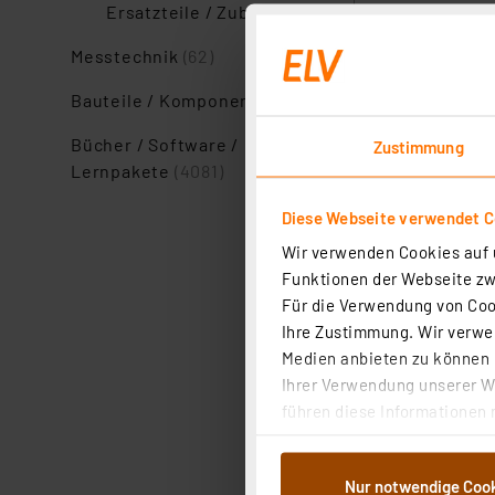
Ersatzteile / Zubehör
(21)
Messtechnik
(62)
Bauteile / Komponenten
(131)
Bücher / Software /
Zustimmung
Lernpakete
(4081)
Diese Webseite verwendet C
Wir verwenden Cookies auf u
Funktionen der Webseite zwi
Für die Verwendung von Cook
Ihre Zustimmung. Wir verwen
Medien anbieten zu können u
Ihrer Verwendung unserer We
führen diese Informationen 
im Rahmen Ihrer Nutzung der
dem Speichern und Abrufen 
Nur notwendige Coo
Weiterverarbeitung für die 