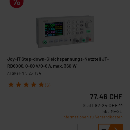
Joy-IT Step-down-Gleichspannungs-Netzteil JT-
RD6006, 0-60 V/0-6 A, max. 360 W
Artikel-Nr. 251194
1
2
3
4
5
(6)
77.46 CHF
Statt
82.24 CHF **
inkl. MwSt.
Informationen zu Versandkosten