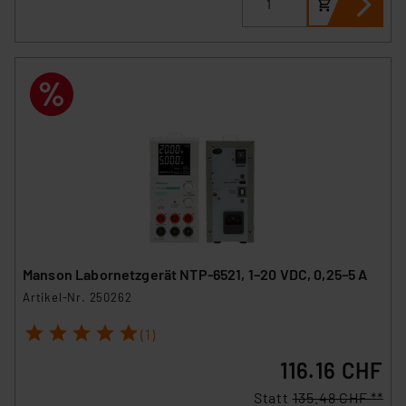
Manson Labornetzgerät NTP-6521, 1–20 VDC, 0,25–5 A
Artikel-Nr. 250262
1
2
3
4
5
(1)
116.16 CHF
Statt
135.48 CHF **