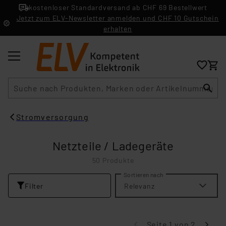
kostenloser Standardversand ab CHF 69 Bestellwert
Jetzt zum ELV-Newsletter anmelden und CHF 10 Gutschein
erhalten
Suche
Stromversorgung
Netzteile / Ladegeräte
50 Produkte
Sortieren nach
Filter
Relevanz
Seite 1 von 2