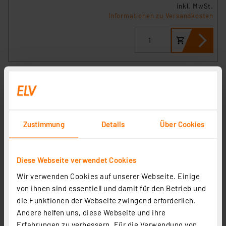
inkl. MwSt.
Informationen zu Versandkosten
Hama Schnellladegerät 5 Ports, Qualcomm® 3.0, 1x QC
3.0, 3x USB-A, 1x USB-C PD, 51 W, Schwarz
Artikel-Nr. 253574
Zustimmung
Details
Über Cookies
40.61 CHF
inkl. MwSt.
Informationen zu Versandkosten
Diese Webseite verwendet Cookies
Wir verwenden Cookies auf unserer Webseite. Einige
von ihnen sind essentiell und damit für den Betrieb und
die Funktionen der Webseite zwingend erforderlich.
Andere helfen uns, diese Webseite und ihre
Aqiila Chargebird CC2 Auto-Ladegerät, 32W, 1x USB-C
Erfahrungen zu verbessern. Für die Verwendung von