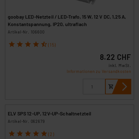
goobay LED-Netzteil / LED-Trafo, 15 W, 12 V DC, 1,25 A,
Konstantspannung, IP20, ultraflach
Artikel-Nr. 106600
1
2
3
4
5
(15)
8.22 CHF
inkl. MwSt.
Informationen zu Versandkosten
ELV SPS 12-UP, 12V-UP-Schaltnetzteil
Artikel-Nr. 062679
1
2
3
4
5
(2)