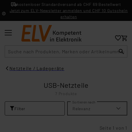
kostenloser Standardversand ab CHF 69 Bestellwert
Jetzt zum ELV-Newsletter anmelden und CHF 10 Gutschein
erhalten
Suche
Netzteile / Ladegeräte
USB-Netzteile
7 Produkte
Sortieren nach
Filter
Relevanz
Seite 1 von 1