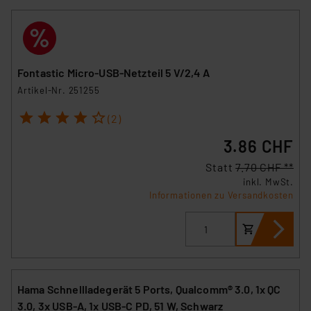
Fontastic Micro-USB-Netzteil 5 V/2,4 A
Artikel-Nr. 251255
1
2
3
4
5
(2)
3.86 CHF
Statt
7.70 CHF **
inkl. MwSt.
Informationen zu Versandkosten
Hama Schnellladegerät 5 Ports, Qualcomm® 3.0, 1x QC
3.0, 3x USB-A, 1x USB-C PD, 51 W, Schwarz