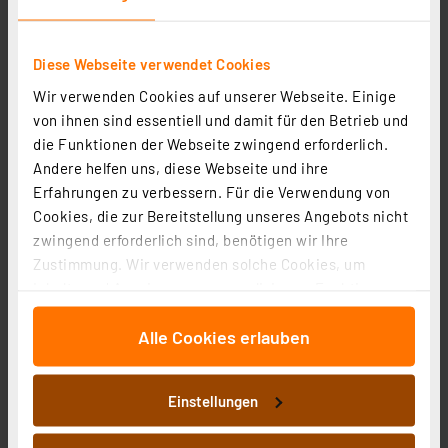
Deltaco 2-fach USB-C-Schnell-Ladegerät USBC-
Diese Webseite verwendet Cookies
GAN03, 100 W mit Power Delivery
Wir verwenden Cookies auf unserer Webseite. Einige
Artikel-Nr. 253312
von ihnen sind essentiell und damit für den Betrieb und
43.52 CHF
die Funktionen der Webseite zwingend erforderlich.
Andere helfen uns, diese Webseite und ihre
Statt
66.55 CHF **
inkl. MwSt.
Erfahrungen zu verbessern. Für die Verwendung von
Informationen zu Versandkosten
Cookies, die zur Bereitstellung unseres Angebots nicht
zwingend erforderlich sind, benötigen wir Ihre
Zustimmung. Wir verwenden solche Cookies, um
Inhalte und Anzeigen zu personalisieren, Funktionen
für soziale Medien anbieten zu können und die Zugriffe
Alle Cookies erlauben
auf unsere Website zu analysieren. Außerdem geben
wir Informationen zu Ihrer Verwendung unserer Website
an unsere Partner für soziale Medien, Werbung und
Einstellungen
Analysen weiter. Unsere Partner führen diese
Informationen möglicherweise mit weiteren Daten