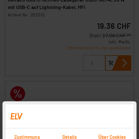
mit USB-C auf Lightning-Kabel, MFi
Artikel-Nr. 253310
19.36 CHF
Statt
27.06 CHF **
inkl. MwSt.
Informationen zu Versandkosten
Zustimmung
Details
Über Cookies