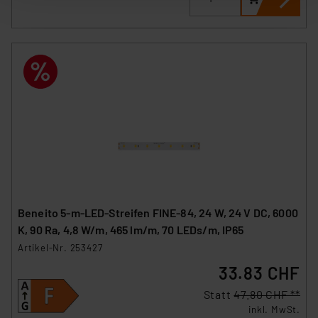
der anschließenden Weiterverarbeitung für die
nachfolgend dargestellten bzw. die von Ihnen
ausgewählten Verarbeitungszwecke (Art. 6 Abs.1a DSG-
VO) zu. Eine detaillierte Auflistung der einzelnen
Cookies nach Zweck und Anbieter ist durch Klick auf
den Button „Ablehnen oder Einstellungen“ abrufbar. Sie
können die Verwendung nicht notwendiger Cookies
ablehnen oder ihr ganz oder teilweise zustimmen. Ihre
erteilte Zustimmung können Sie jederzeit unter dem
Link „Cookie Einstellungen“ anpassen oder widerrufen.
Die Rechtmäßigkeit der Speicherung, Abrufung und
Weiterverarbeitung dieser Daten zur Auswertung und
Analyse bis zum Zeitpunkt des Widerrufs bleibt hiervon
Beneito 5-m-LED-Streifen FINE-84, 24 W, 24 V DC, 6000
unberührt. Ihre Browser-Einstellungen können dazu
K, 90 Ra, 4,8 W/m, 465 lm/m, 70 LEDs/m, IP65
führen, dass die Einstellungen nicht längerfristig
Artikel-Nr. 253427
gespeichert werden und dieses Banner erneut
33.83 CHF
angezeigt wird.
Statt
47.80 CHF **
„Einige Drittanbieter verarbeiten personenbezogene
inkl. MwSt.