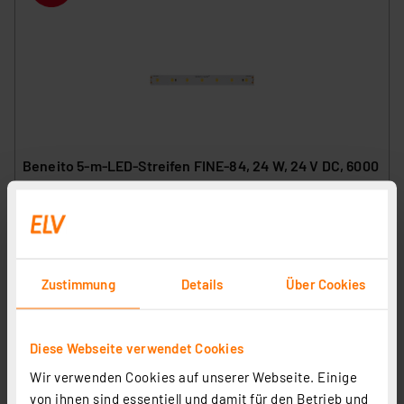
Beneito 5-m-LED-Streifen FINE-84, 24 W, 24 V DC, 6000
K, 90 Ra, 4,8 W/m, 489 lm/m, 70 LEDs/m, IP20
Artikel-Nr. 253423
22.22 CHF
Statt
27.06 CHF **
Zustimmung
Details
Über Cookies
inkl. MwSt.
Produktdatenblatt
Informationen zu Versandkosten
Diese Webseite verwendet Cookies
Wir verwenden Cookies auf unserer Webseite. Einige
von ihnen sind essentiell und damit für den Betrieb und