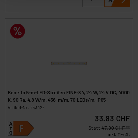
der anschließenden Weiterverarbeitung für die
nachfolgend dargestellten bzw. die von Ihnen
ausgewählten Verarbeitungszwecke (Art. 6 Abs.1a DSG-
VO) zu. Eine detaillierte Auflistung der einzelnen
Cookies nach Zweck und Anbieter ist durch Klick auf
den Button „Ablehnen oder Einstellungen“ abrufbar. Sie
können die Verwendung nicht notwendiger Cookies
ablehnen oder ihr ganz oder teilweise zustimmen. Ihre
erteilte Zustimmung können Sie jederzeit unter dem
Link „Cookie Einstellungen“ anpassen oder widerrufen.
Die Rechtmäßigkeit der Speicherung, Abrufung und
Weiterverarbeitung dieser Daten zur Auswertung und
Analyse bis zum Zeitpunkt des Widerrufs bleibt hiervon
Beneito 5-m-LED-Streifen FINE-84, 24 W, 24 V DC, 4000
unberührt. Ihre Browser-Einstellungen können dazu
K, 90 Ra, 4,8 W/m, 456 lm/m, 70 LEDs/m, IP65
führen, dass die Einstellungen nicht längerfristig
Artikel-Nr. 253426
gespeichert werden und dieses Banner erneut
33.83 CHF
angezeigt wird.
Statt
47.80 CHF **
„Einige Drittanbieter verarbeiten personenbezogene
inkl. MwSt.