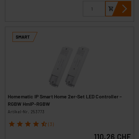
Homematic IP Smart Home 2er-Set LED Controller –
RGBW HmIP-RGBW
Artikel-Nr. 253773
1
2
3
4
5
(3)
110.26 CHF