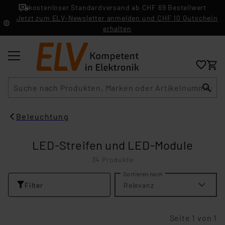
kostenloser Standardversand ab CHF 69 Bestellwert
Jetzt zum ELV-Newsletter anmelden und CHF 10 Gutschein
erhalten
Suche
Beleuchtung
LED-Streifen und LED-Module
34 Produkte
Sortieren nach
Filter
Relevanz
Seite 1 von 1