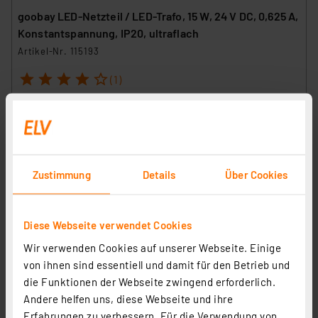
goobay LED-Netzteil / LED-Trafo, 15 W, 24 V DC, 0,625 A,
Konstantspannung, IP20, ultraflach
Artikel-Nr. 115193
1
2
3
4
5
(1)
6.78 CHF
inkl. MwSt.
Informationen zu Versandkosten
Zustimmung
Details
Über Cookies
Diese Webseite verwendet Cookies
Wir verwenden Cookies auf unserer Webseite. Einige
von ihnen sind essentiell und damit für den Betrieb und
die Funktionen der Webseite zwingend erforderlich.
Andere helfen uns, diese Webseite und ihre
Erfahrungen zu verbessern. Für die Verwendung von