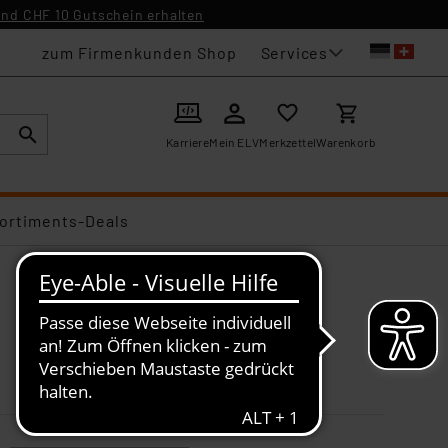
nd CHF 10 Gutschein erhalten
Services
zum Firmenkunden Shop
Karriere
Mein ELV
Merkzettel
Warenkorb
ortiments-Deals