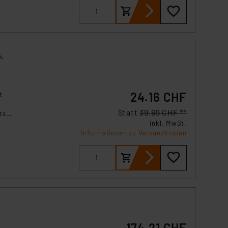
,
24.16 CHF
t
Statt
39.69 CHF **
ts.
inkl. MwSt.
Informationen zu Versandkosten
174.21 CHF