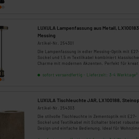
ngemessenheitsbeschluss der EU. Dies bedeutet, dass die USA al
rds eingestuft wird. So besteht etwa das Risiko, dass US-Beh
ammen verarbeiten, ohne dass hiergegen Klagemöglichkeiten fü
en Dienstleistern stützt sich auf die Standarddatenschutzklause
LUXULA Lampenfassung aus Metall, LX100183
nen Beurteilung der mit der Datenübermittlung, insbesondere der
Messing
.“
Artikel-Nr. 254301
Die Lampenfassung in edler Messing-Optik mit E27
klärung
Sockel und 1,5 m Textilkabel kombiniert klassische
Charme mit modernen Akzenten. Perfekt für kreat
Beleuchtungskonzepte.
sofort versandfertig - Lieferzeit: 3-4 Werktage²
LUXULA Tischleuchte JAR, LX100188, Steinop
Artikel-Nr. 254303
Die stilvolle Tischleuchte in Zementoptik mit E27-
Sockel und Textilkabel mit Schalter bietet robuste
Design und einfache Bedienung. Ideal für Wohnzim
Schlafzimmer und Arbeitsbereiche.