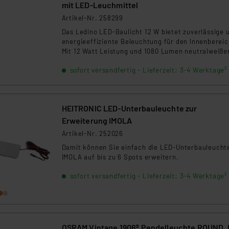
mit LED-Leuchmittel
Artikel-Nr. 258299
Das Ledino LED-Baulicht 12 W bietet zuverlässige 
energieeffiziente Beleuchtung für den Innenbereic
Mit 12 Watt Leistung und 1080 Lumen neutralweiß
Licht (4000 K) ist es ideal für Baustellen. Der 220°
sofort versandfertig - Lieferzeit: 3-4 Werktage²
weite Abstrahlwinkel bietet breite Lichtverteilung
ermöglicht. Der Schnellanschluss ermöglicht eine
einfache und schnelle Installation.
HEITRONIC LED-Unterbauleuchte zur
Erweiterung IMOLA
Artikel-Nr. 252026
Damit können Sie einfach die LED-Unterbauleucht
IMOLA auf bis zu 6 Spots erweitern.
sofort versandfertig - Lieferzeit: 3-4 Werktage²
OSRAM Vintage 1906® Pendelleuchte ROUND, E27,