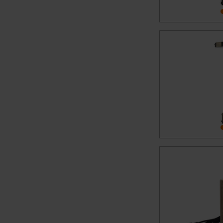
Für die USA besteht kein A
Datenschutz nach EU-Standa
Daten in Überwachungsprogr
Unsere Kooperation mit dies
Kommission sowie einer eige
Daten, verbundenen Risiken
Impressum
|
Datenschutzer