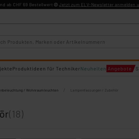
nd ab CHF 69 Bestellwert
Jetzt zum ELV-Newsletter anmelden u
jekte
Produktideen für Techniker
Neuheiten
Angebote
S
/
enbeleuchtung / Wohnraumleuchten
Lampenfassungen / Zubehör
ör
(18)