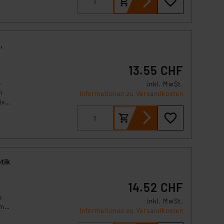
s Land mit unzureichendem
örden personenbezogene
r Europäer bestehen.
ln der Europäischen
,
 Art der übermittelten
13.55 CHF
-
inkl. MwSt.
n
Informationen zu Versandkosten
ive
tik
14.52 CHF
s
inkl. MwSt.
mer,
Informationen zu Versandkosten