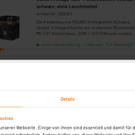
schwarz, ohne Leuchtmittel
Artikel-Nr. 258354
Die Pendelleuchte ROUND in elegantem Schwarz
vereint Vintage-Charme mit modernem Minimalism
Mit E27-Sockel (max. 25W / LED 15W) und rundem
Baldachin eignet sie sich ideal zur Kombination mi
sofort versandfertig - Lieferzeit: 3-4 Werktage²
dekorativen 1906-Vintage-Leuchten oder smarten
Lampen. Perfekt für stilvolle Innenräume, ob
Wohnzimmer, Essbereich oder gewerbliche
Anwendungen.
OSRAM Vintage 1906® PenduLum BOBBIN, oh
Leuchtmittel, E27, gun metal
Artikel-Nr. 258351
Die Vintage 1906 PenduLum Bobbin Gun Metal ist e
hochwertige Leuchtenhalterung im Industrie-Stil m
Details
E27-Fassung und 1,5 m Textilkabel. Ideal zur
Kombination mit dekorativen LED-Filamentlampen
sofort versandfertig - Lieferzeit: 3-4 Werktage²
für individuelles Retro-Lichtdesign.
ookies
nserer Webseite. Einige von ihnen sind essentiell und damit für d
ngend erforderlich. Andere helfen uns, diese Webseite und ihre 