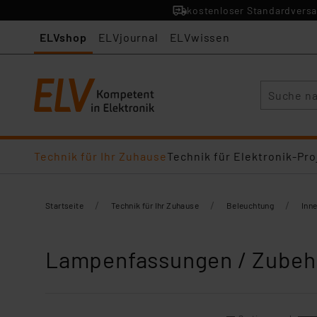
kostenloser Standardversa
ELVshop
ELVjournal
ELVwissen
Suche
Technik für Ihr Zuhause
Technik für Elektronik-Pro
/
/
/
Startseite
Technik für Ihr Zuhause
Beleuchtung
Inn
Lampenfassungen / Zubeh