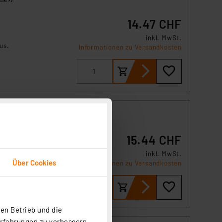
14.47 CHF
inkl. MwSt.
us.
Informationen zu Versandkosten
t
ne
15.44 CHF
ine
inkl. MwSt.
it
Über Cookies
Informationen zu Versandkosten
 –
en Betrieb und die
Erfahrungen zu verbessern.