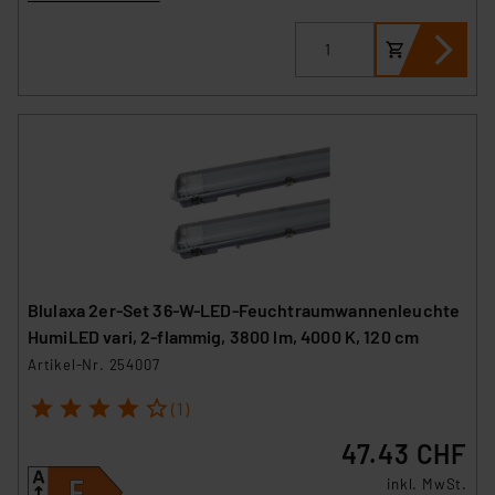
Blulaxa 2er-Set 36-W-LED-Feuchtraumwannenleuchte
HumiLED vari, 2-flammig, 3800 lm, 4000 K, 120 cm
Artikel-Nr. 254007
1
2
3
4
5
(1)
47.43 CHF
inkl. MwSt.