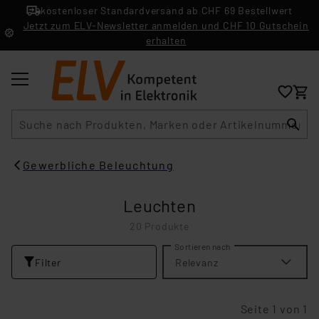
kostenloser Standardversand ab CHF 69 Bestellwert
Jetzt zum ELV-Newsletter anmelden und CHF 10 Gutschein
erhalten
Suche
Gewerbliche Beleuchtung
Leuchten
20 Produkte
Sortieren nach
Filter
Relevanz
Seite 1 von 1