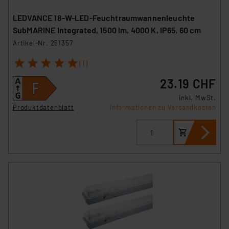
sich auf die Standarddatenschutzklauseln der
Europäischen Kommission sowie einer eigenen
LEDVANCE 18-W-LED-Feuchtraumwannenleuchte
Beurteilung der mit der Datenübermittlung,
SubMARINE Integrated, 1500 lm, 4000 K, IP65, 60 cm
insbesondere der Art der übermittelten Daten,
Artikel-Nr. 251357
verbundenen Risiken.“
1
2
3
4
5
(1)
Impressum
|
Datenschutzerklärung
23.19 CHF
inkl. MwSt.
Produktdatenblatt
Informationen zu Versandkosten