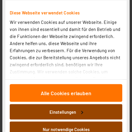
Artikel-Nr. 253623
Diese Webseite verwendet Cookies
24.16 CHF
Wir verwenden Cookies auf unserer Webseite. Einige
Statt
30.93 CHF **
von ihnen sind essentiell und damit für den Betrieb und
inkl. MwSt.
die Funktionen der Webseite zwingend erforderlich.
Produktdatenblatt
Informationen zu Versandkosten
Andere helfen uns, diese Webseite und ihre
Erfahrungen zu verbessern. Für die Verwendung von
Cookies, die zur Bereitstellung unseres Angebots nicht
zwingend erforderlich sind, benötigen wir Ihre
Zustimmung. Wir verwenden solche Cookies, um
Inhalte und Anzeigen zu personalisieren, Funktionen
für soziale Medien anbieten zu können und die Zugriffe
Alle Cookies erlauben
auf unsere Website zu analysieren. Außerdem geben
wir Informationen zu Ihrer Verwendung unserer Website
an unsere Partner für soziale Medien, Werbung und
Einstellungen
Analysen weiter. Unsere Partner führen diese
Informationen möglicherweise mit weiteren Daten
zusammen, die Sie ihnen bereitgestellt haben oder die
Nur notwendige Cookies