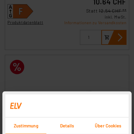
10.64 CHF
Statt
12.54 CHF **
inkl. MwSt.
Produktdatenblatt
Informationen zu Versandkosten
Zustimmung
Details
Über Cookies
ENOVALITE 18-W-LED-Feuchtraumwannenleuchte PRO,
2070 lm, 115 lm/W, 4000 K, durchschleifbar, 65 cm