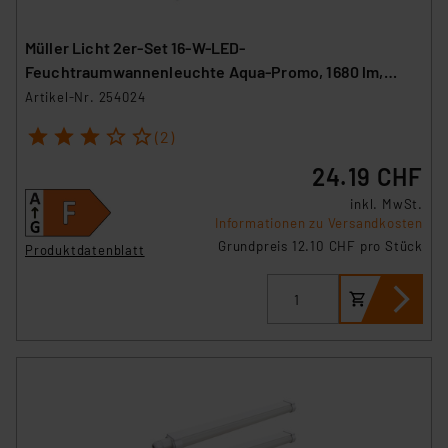
Müller Licht 2er-Set 16-W-LED-
Feuchtraumwannenleuchte Aqua-Promo, 1680 lm,
4000 K, IP65, 120 cm
Artikel-Nr. 254024
1
2
3
4
5
(2)
24.19 CHF
inkl. MwSt.
Informationen zu Versandkosten
Grundpreis 12.10 CHF pro Stück
Produktdatenblatt