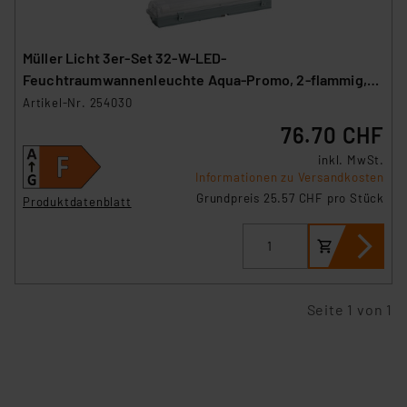
Müller Licht 3er-Set 32-W-LED-
Feuchtraumwannenleuchte Aqua-Promo, 2-flammig,
3360 lm, 4000 K, 120 cm
Artikel-Nr. 254030
76.70 CHF
inkl. MwSt.
Informationen zu Versandkosten
Grundpreis 25.57 CHF pro Stück
Produktdatenblatt
Seite 1 von 1