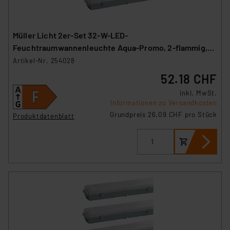
Müller Licht 2er-Set 32-W-LED-
Feuchtraumwannenleuchte Aqua-Promo, 2-flammig,
3360 lm, 4000 K, 120 cm
Artikel-Nr. 254028
52.18 CHF
inkl. MwSt.
Informationen zu Versandkosten
Grundpreis 26.09 CHF pro Stück
Produktdatenblatt