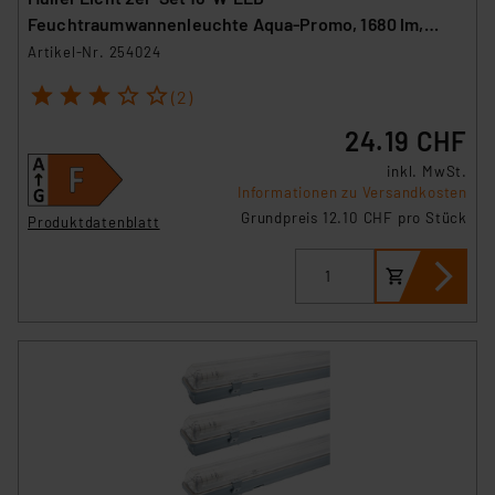
Feuchtraumwannenleuchte Aqua-Promo, 1680 lm,
4000 K, IP65, 120 cm
Artikel-Nr. 254024
1
2
3
4
5
(2)
24.19 CHF
inkl. MwSt.
Informationen zu Versandkosten
Grundpreis 12.10 CHF pro Stück
Produktdatenblatt