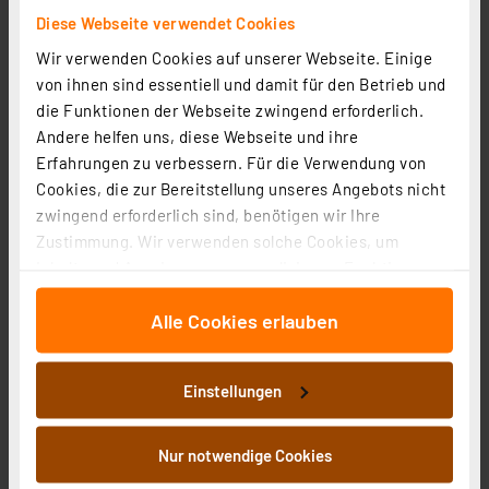
Artikel-Nr. 253623
Diese Webseite verwendet Cookies
24.16 CHF
Wir verwenden Cookies auf unserer Webseite. Einige
Statt
30.93 CHF **
von ihnen sind essentiell und damit für den Betrieb und
inkl. MwSt.
die Funktionen der Webseite zwingend erforderlich.
Produktdatenblatt
Informationen zu Versandkosten
Andere helfen uns, diese Webseite und ihre
Erfahrungen zu verbessern. Für die Verwendung von
Cookies, die zur Bereitstellung unseres Angebots nicht
zwingend erforderlich sind, benötigen wir Ihre
Zustimmung. Wir verwenden solche Cookies, um
Inhalte und Anzeigen zu personalisieren, Funktionen
für soziale Medien anbieten zu können und die Zugriffe
Alle Cookies erlauben
auf unsere Website zu analysieren. Außerdem geben
wir Informationen zu Ihrer Verwendung unserer Website
an unsere Partner für soziale Medien, Werbung und
Einstellungen
Analysen weiter. Unsere Partner führen diese
Informationen möglicherweise mit weiteren Daten
zusammen, die Sie ihnen bereitgestellt haben oder die
Nur notwendige Cookies
sie im Rahmen Ihrer Nutzung der Dienste gesammelt