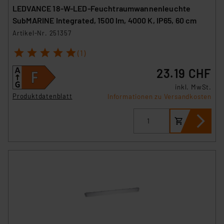
Europäischen Kommission sowie einer eigenen
LEDVANCE 18-W-LED-Feuchtraumwannenleuchte
Beurteilung der mit der Datenübermittlung,
SubMARINE Integrated, 1500 lm, 4000 K, IP65, 60 cm
insbesondere der Art der übermittelten Daten,
Artikel-Nr. 251357
verbundenen Risiken.“
1
2
3
4
5
(1)
Impressum
|
Datenschutzerklärung
23.19 CHF
inkl. MwSt.
Produktdatenblatt
Informationen zu Versandkosten