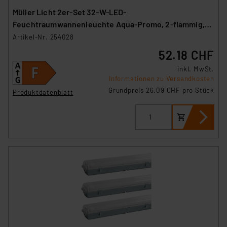
Müller Licht 2er-Set 32-W-LED-
Feuchtraumwannenleuchte Aqua-Promo, 2-flammig,
3360 lm, 4000 K, 120 cm
Artikel-Nr. 254028
52.18 CHF
inkl. MwSt.
Informationen zu Versandkosten
Grundpreis 26.09 CHF pro Stück
Produktdatenblatt