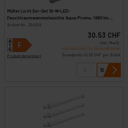
Müller Licht 3er-Set 16-W-LED-
Feuchtraumwannenleuchte Aqua-Promo, 1680 lm,
4000 K, IP65, 120 cm
Artikel-Nr. 254026
30.53 CHF
inkl. MwSt.
Informationen zu Versandkosten
Grundpreis 10.18 CHF pro Stück
Produktdatenblatt