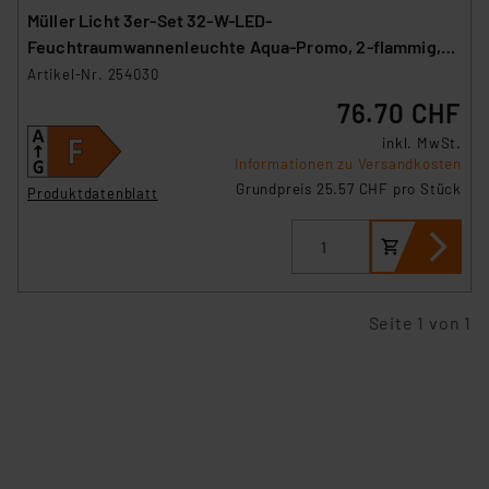
Müller Licht 3er-Set 32-W-LED-
Feuchtraumwannenleuchte Aqua-Promo, 2-flammig,
3360 lm, 4000 K, 120 cm
Artikel-Nr. 254030
76.70 CHF
inkl. MwSt.
Informationen zu Versandkosten
Grundpreis 25.57 CHF pro Stück
Produktdatenblatt
Seite 1 von 1