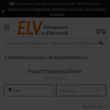
kostenloser Standardversand ab CHF 69 Bestellwert
Jetzt zum ELV-Newsletter anmelden und CHF 10 Gutschein
erhalten
Suche
Innenbeleuchtung / Wohnraumleuchten
Feuchtraumleuchten
20 Produkte
Sortieren nach
Filter
Relevanz
Seite 1 von 1