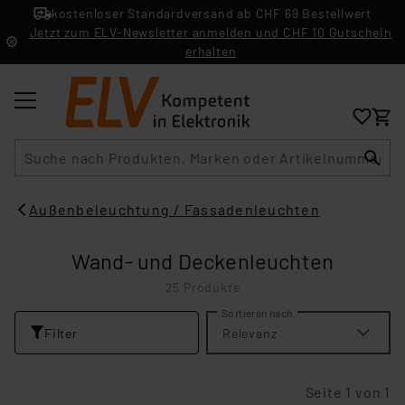
kostenloser Standardversand ab CHF 69 Bestellwert
Jetzt zum ELV-Newsletter anmelden und CHF 10 Gutschein
erhalten
Suche
Außenbeleuchtung / Fassadenleuchten
Wand- und Deckenleuchten
25 Produkte
Sortieren nach
Filter
Relevanz
Seite 1 von 1