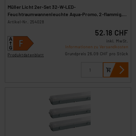
Müller Licht 2er-Set 32-W-LED-
Feuchtraumwannenleuchte Aqua-Promo, 2-flammig,
3360 lm, 4000 K, 120 cm
Artikel-Nr. 254028
52.18 CHF
inkl. MwSt.
Informationen zu Versandkosten
Grundpreis 26.09 CHF pro Stück
Produktdatenblatt