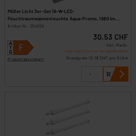
Müller Licht 3er-Set 16-W-LED-
Feuchtraumwannenleuchte Aqua-Promo, 1680 lm,
4000 K, IP65, 120 cm
Artikel-Nr. 254026
30.53 CHF
inkl. MwSt.
Informationen zu Versandkosten
Grundpreis 10.18 CHF pro Stück
Produktdatenblatt