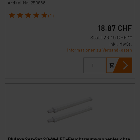
Artikel-Nr. 250688
1
2
3
4
5
(1)
18.87 CHF
Statt
23.19 CHF **
inkl. MwSt.
Informationen zu Versandkosten
Blulaxa 2er-Set 20-W-LED-Feuchtraumwannenleuchte