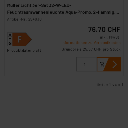
Müller Licht 3er-Set 32-W-LED-
Feuchtraumwannenleuchte Aqua-Promo, 2-flammig,
3360 lm, 4000 K, 120 cm
Artikel-Nr. 254030
76.70 CHF
inkl. MwSt.
Informationen zu Versandkosten
Grundpreis 25.57 CHF pro Stück
Produktdatenblatt
Seite 1 von 1