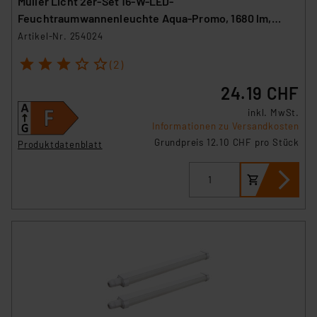
Müller Licht 2er-Set 16-W-LED-
Feuchtraumwannenleuchte Aqua-Promo, 1680 lm,
4000 K, IP65, 120 cm
Artikel-Nr. 254024
1
2
3
4
5
(2)
24.19 CHF
inkl. MwSt.
Informationen zu Versandkosten
Grundpreis 12.10 CHF pro Stück
Produktdatenblatt