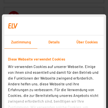
Zustimmung
Details
Über Cookies
Diese Webseite verwendet Cookies
HEITRONIC 20-W-LED-Wand-/Deckenleuchte Toledo
Wir verwenden Cookies auf unserer Webseite. Einige
mit 120°-Bewegungsmelder, oval, IP65
von ihnen sind essentiell und damit für den Betrieb und
Artikel-Nr. 251342
die Funktionen der Webseite zwingend erforderlich.
Andere helfen uns, diese Webseite und ihre
21.78 CHF
Erfahrungen zu verbessern. Für die Verwendung von
Statt
25.12 CHF **
Cookies, die zur Bereitstellung unseres Angebots nicht
inkl. MwSt.
zwingend erforderlich sind, benötigen wir Ihre
Informationen zu Versandkosten
Zustimmung. Wir verwenden solche Cookies, um