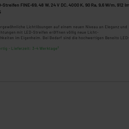
Streifen FINE-69, 48 W, 24 V DC, 4000 K, 90 Ra, 9,6 W/m, 912 l
5
4
ergewöhnliche Lichtlösungen auf einem neuen Niveau an Eleganz und
uchtungen mit LED-Streifen eröffnen völlig neue Licht-
hkeiten im Eigenheim. Bei Bedarf sind die hochwertigen Beneito LED
leinere Einheiten/Segmente teilbar, sodass dem Anwender vielseitige
rtig - Lieferzeit: 3-4 Werktage²
hkeiten zur Verfügung stehen.