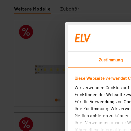
Weitere Modelle
Zubehör
Beneito 5-m-LED-
140 LEDs/m, IP2
Artikel-Nr. 25342
Gestalten Sie auß
Flexibilität. Bele
Zustimmung
Gestaltungsmöglic
Streifen auch in k
sofort versandfe
Gestaltungsmöglic
Diese Webseite verwendet C
Wir verwenden Cookies auf u
Funktionen der Webseite zwi
Für die Verwendung von Cook
Ihre Zustimmung. Wir verwen
Medien anbieten zu können u
Beneito 5-m-LED-
Ihrer Verwendung unserer We
140 LEDs/m, IP2
führen diese Informationen 