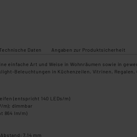
Technische Daten
Angaben zur Produktsicherheit
ine einfache Art und Weise in Wohnräumen sowie in gewerb
light-Beleuchtungen in Küchenzeilen, Vitrinen, Regalen, 
eifen (entspricht 140 LEDs/m)
 W/m); dimmbar
ht 864 lm/m)
-Abstand: 7,14 mm