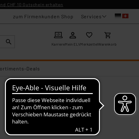
nd CHF 10 Gutschein erhalten
Services
zum Firmenkunden Shop
Karriere
Mein ELV
Merkzettel
Warenkorb
ortiments-Deals