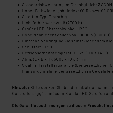
Standardabweichung im Farbabgleich: 3 SCDM
Hoher Farbwiedergabeindex: 90 Ra bzw. 90 CR
Streifen-Typ: Einfarbig
Lichtfarbe: warmweiß (2700 K)
Großer LED-Abstrahlwinkel: 120°
Hohe Nennlebensdauer von 50000 h (L80B10)
Einfache Anbringung via selbstklebendem Kle
Schutzart: IP20
Betriebsarbeitstemperatur: -25 °C bis +45 °C
Abm. (L x B x H): 5000 x 10 x 3 mm
5 Jahre Herstellergarantie (Die gesetzlichen
Inanspruchnahme der gesetzlichen Gewährleis
Hinweis:
Bitte denken Sie bei der Inbetriebnahme 
Controllers (ggfls. müssen Sie die LED-Streifen ein
Die Garantiebestimmungen zu diesem Produkt finde