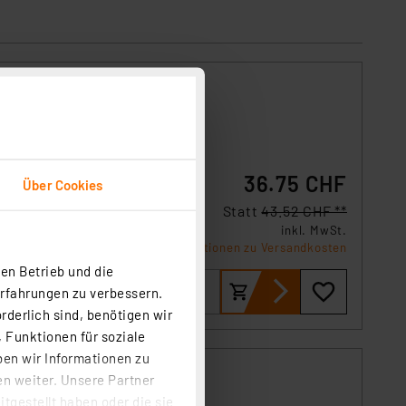
lm/m,
36.75 CHF
Über Cookies
-
Statt
43.52 CHF **
inkl. MwSt.
Produktdatenblatt
Informationen zu Versandkosten
en Betrieb und die
Erfahrungen zu verbessern.
rderlich sind, benötigen wir
 Funktionen für soziale
ben wir Informationen zu
m/m,
n weiter. Unsere Partner
tgestellt haben oder die sie