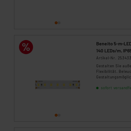
Daten, verbundenen Risiken
Impressum
|
Datenschutzer
Beneito 5-m-LED-
140 LEDs/m, IP6
Artikel-Nr. 25343
Gestalten Sie auß
Flexibilität. Bele
Gestaltungsmöglic
Streifen auch in k
sofort versandfe
Gestaltungsmöglic