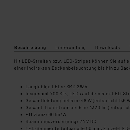
Beschreibung
Lieferumfang
Downloads
Mit LED-Streifen bzw. LED-Stripes können Sie auf e
einer indirekten Deckenbeleuchtung bis hin zu Back
Langlebige LEDs: SMD 2835
Insgesamt 700 Stk. LEDs auf dem 5-m-LED-Str
Gesamtleistung bei 5 m: 48 W (entspricht 9,6
Gesamt-Lichtstrom bei 5 m: 4320 lm (entspric
Effizienz: 90 lm/W
Spannungsversorgung: 24 V DC
LED-Segmente teilbar alle 50 mm; Einzel-LED