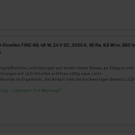
.“
klärung
Streifen FINE-69, 48 W, 24 V DC, 3000 K, 90 Ra, 9,6 W/m, 883 
5
3
ergewöhnliche Lichtlösungen auf einem neuen Niveau an Eleganz und
uchtungen mit LED-Streifen eröffnen völlig neue Licht-
hkeiten im Eigenheim. Bei Bedarf sind die hochwertigen Beneito LED
leinere Einheiten/Segmente teilbar, sodass dem Anwender vielseitige
rtig - Lieferzeit: 3-4 Werktage²
hkeiten zur Verfügung stehen.