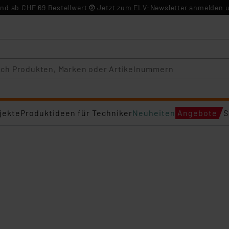
nd ab CHF 69 Bestellwert
Jetzt zum ELV-Newsletter anmelden u
jekte
Produktideen für Techniker
Neuheiten
Angebote
S