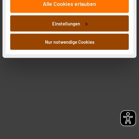
Alle Cookies erlauben
auf unsere Website zu analysieren. Außerdem geben
wir Informationen zu Ihrer Verwendung unserer Website
an unsere Partner für soziale Medien, Werbung und
Einstellungen
Analysen weiter. Unsere Partner führen diese
Informationen möglicherweise mit weiteren Daten
zusammen, die Sie ihnen bereitgestellt haben oder die
Nur notwendige Cookies
sie im Rahmen Ihrer Nutzung der Dienste gesammelt
haben. Indem Sie auf „Alle akzeptieren“ klicken,
stimmen Sie sowohl dem Speichern und Abrufen von
Informationen auf Ihrem gerät (§25 Abs.1 TTDSG) sowie
der anschließenden Weiterverarbeitung für die
nachfolgend dargestellten bzw. die von Ihnen
ausgewählten Verarbeitungszwecke (Art. 6 Abs.1a DSG-
VO) zu. Eine detaillierte Auflistung der einzelnen
Cookies nach Zweck und Anbieter ist durch Klick auf
den Button „Ablehnen oder Einstellungen“ abrufbar. Sie
können die Verwendung nicht notwendiger Cookies
ablehnen oder ihr ganz oder teilweise zustimmen. Ihre
erteilte Zustimmung können Sie jederzeit unter dem