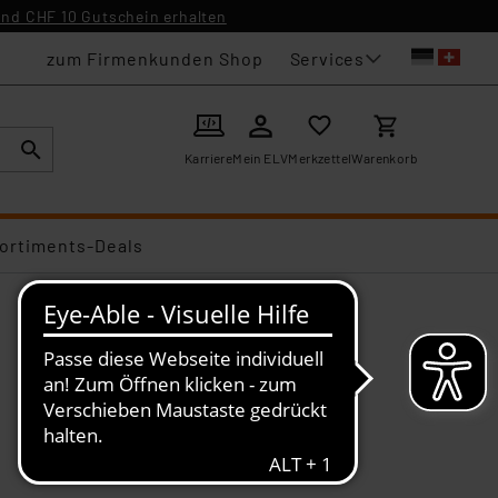
nd CHF 10 Gutschein erhalten
Services
zum Firmenkunden Shop
Karriere
Mein ELV
Merkzettel
Warenkorb
ortiments-Deals