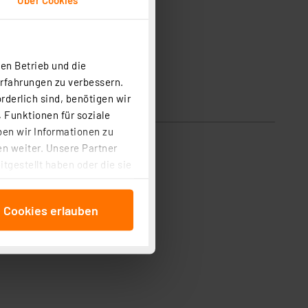
en Betrieb und die
Erfahrungen zu verbessern.
rderlich sind, benötigen wir
 Funktionen für soziale
ben wir Informationen zu
n weiter. Unsere Partner
tgestellt haben oder die sie
cken, stimmen Sie sowohl
anschließenden
e Cookies erlauben
beitungszwecke (Art. 6
 ist durch Klick auf den
 Cookies ablehnen oder ihr
 „Cookie Einstellungen“
tung dieser Daten zur
ser-Einstellungen können