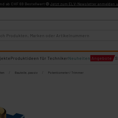
nd ab CHF 69 Bestellwert
Jetzt zum ELV-Newsletter anmelden u
jekte
Produktideen für Techniker
Neuheiten
Angebote
S
/
/
ten
Bauteile, passiv
Potentiometer / Trimmer