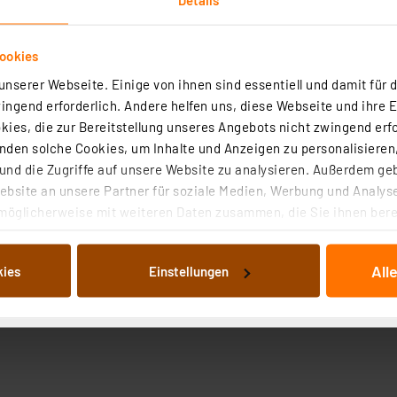
ookies
nserer Webseite. Einige von ihnen sind essentiell und damit für d
ngend erforderlich. Andere helfen uns, diese Webseite und ihre 
ies, die zur Bereitstellung unseres Angebots nicht zwingend erfo
den solche Cookies, um Inhalte und Anzeigen zu personalisieren,
nd die Zugriffe auf unsere Website zu analysieren. Außerdem ge
bsite an unsere Partner für soziale Medien, Werbung und Analyse
möglicherweise mit weiteren Daten zusammen, die Sie ihnen berei
 Dienste gesammelt haben. Indem Sie auf „Alle akzeptieren“ kli
von Informationen auf Ihrem gerät (§25 Abs.1 TTDSG) sowie der 
All
kies
Einstellungen
nachfolgend dargestellten bzw. die von Ihnen ausgewählten Verar
illierte Auflistung der einzelnen Cookies nach Zweck und Anbieter
ellungen“ abrufbar. Sie können die Verwendung nicht notwendiger
en. Ihre erteilte Zustimmung können Sie jederzeit unter dem Link
Die Rechtmäßigkeit der Speicherung, Abrufung und Weiterverarbei
zum Zeitpunkt des Widerrufs bleibt hiervon unberührt. Ihre Brow