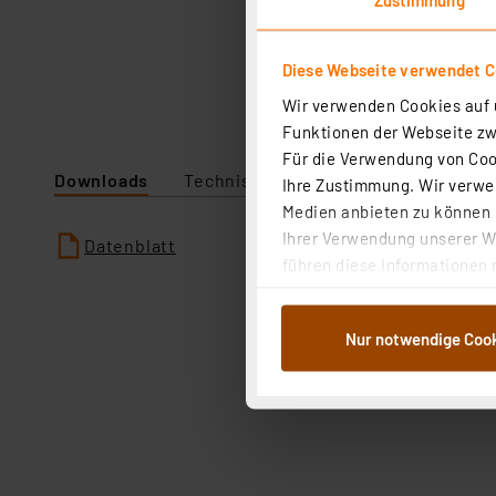
Diese Webseite verwendet C
Wir verwenden Cookies auf u
Funktionen der Webseite zwi
Für die Verwendung von Cook
Downloads
Technische Daten
Ihre Zustimmung. Wir verwen
Medien anbieten zu können u
Ihrer Verwendung unserer We
Datenblatt
führen diese Informationen 
im Rahmen Ihrer Nutzung der
dem Speichern und Abrufen 
Nur notwendige Coo
Weiterverarbeitung für die 
Abs.1a DSG-VO) zu. Eine deta
Button „Ablehnen oder Einst
ganz oder teilweise zustimm
anpassen oder widerrufen. 
Auswertung und Analyse bis 