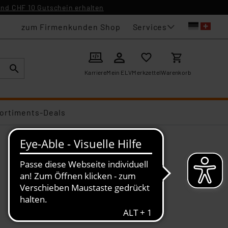
nd CHF 10 Gutschein erhalten
Services
zum Firmenkunden Shop
Karriere
Mein ELV
Merkzettel
Warenkorb
ortiments-Deals