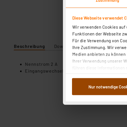
Diese Webseite verwendet C
Wir verwenden Cookies auf u
Funktionen der Webseite zwi
Für die Verwendung von Cook
Beschreibung
Downloads
Technische Daten
Ihre Zustimmung. Wir verwen
Medien anbieten zu können u
Ihrer Verwendung unserer We
Nennstrom 2 A
führen diese Informationen 
Eingangswechselspannung 500 V
im Rahmen Ihrer Nutzung der
dem Speichern und Abrufen 
Nur notwendige Coo
Weiterverarbeitung für die 
Abs.1a DSG-VO) zu. Eine deta
Button „Ablehnen oder Einst
ganz oder teilweise zustimm
anpassen oder widerrufen. 
Auswertung und Analyse bis 