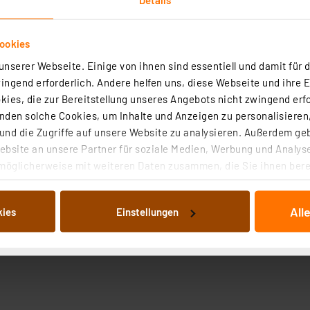
ookies
nserer Webseite. Einige von ihnen sind essentiell und damit für d
ngend erforderlich. Andere helfen uns, diese Webseite und ihre 
ies, die zur Bereitstellung unseres Angebots nicht zwingend erfo
den solche Cookies, um Inhalte und Anzeigen zu personalisieren,
nd die Zugriffe auf unsere Website zu analysieren. Außerdem ge
bsite an unsere Partner für soziale Medien, Werbung und Analyse
möglicherweise mit weiteren Daten zusammen, die Sie ihnen berei
 Dienste gesammelt haben. Indem Sie auf „Alle akzeptieren“ kli
von Informationen auf Ihrem gerät (§25 Abs.1 TTDSG) sowie der 
All
kies
Einstellungen
nachfolgend dargestellten bzw. die von Ihnen ausgewählten Verar
illierte Auflistung der einzelnen Cookies nach Zweck und Anbieter
ellungen“ abrufbar. Sie können die Verwendung nicht notwendiger
en. Ihre erteilte Zustimmung können Sie jederzeit unter dem Link
Die Rechtmäßigkeit der Speicherung, Abrufung und Weiterverarbei
zum Zeitpunkt des Widerrufs bleibt hiervon unberührt. Ihre Brow