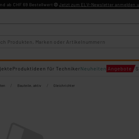
nd ab CHF 69 Bestellwert
Jetzt zum ELV-Newsletter anmelden u
jekte
Produktideen für Techniker
Neuheiten
Angebote
S
/
/
ten
Bauteile, aktiv
Gleichrichter