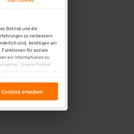
en Betrieb und die
Erfahrungen zu verbessern.
rderlich sind, benötigen wir
 Funktionen für soziale
ben wir Informationen zu
n weiter. Unsere Partner
tgestellt haben oder die sie
cken, stimmen Sie sowohl
anschließenden
e Cookies erlauben
beitungszwecke (Art. 6
 ist durch Klick auf den
 Cookies ablehnen oder ihr
 „Cookie Einstellungen“
tung dieser Daten zur
ser-Einstellungen können