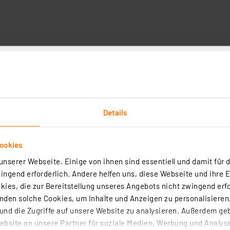
Technische Daten
n Glaserfaseranschluss und können somit von wesentlic
Details
braucht es das richtige Verbindungskabel.
w. Ihren Heimrouter problemlos mit dem Glasfaseranschlu
ookies
nenmantels aus Aramid-Gewebe verfügt das Kabel über e
nserer Webseite. Einige von ihnen sind essentiell und damit für d
nstallationsumgebungen.
ngend erforderlich. Andere helfen uns, diese Webseite und ihre 
ies, die zur Bereitstellung unseres Angebots nicht zwingend erfo
ur Indoor-Verteilung von Glasfaser-Anschlüssen
den solche Cookies, um Inhalte und Anzeigen zu personalisieren,
seranschlusses auch im Haushalt genutzt werden kann, bsp
nd die Zugriffe auf unsere Website zu analysieren. Außerdem ge
bsite an unsere Partner für soziale Medien, Werbung und Analyse
he Belastungs- und Wärmeresistenz