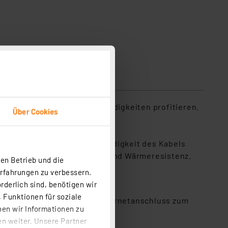
h höheren Internetgeschwindigkeiten profitieren.
Über Cookies
ss, ohne sich um die Beständigkeit des Kabels
ine hohe Belastungsgrenze und Wärmeresistenz.
en Betrieb und die
Erfahrungen zu verbessern.
rderlich sind, benötigen wir
 Funktionen für soziale
w. für die Verbindung von Internetanschluss zum
ben wir Informationen zu
n weiter. Unsere Partner