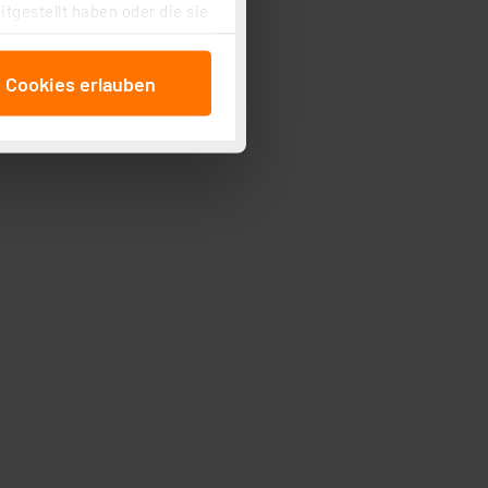
tgestellt haben oder die sie
cken, stimmen Sie sowohl
anschließenden
e Cookies erlauben
beitungszwecke (Art. 6
 ist durch Klick auf den
 Cookies ablehnen oder ihr
 „Cookie Einstellungen“
tung dieser Daten zur
ser-Einstellungen können
 erneut angezeigt wird.
Einbindung von Cookies
. 49 (1) lit. a DSGVO.
n der Datenschutzerklärung.
s Land mit unzureichendem
örden personenbezogene
r Europäer bestehen.
ln der Europäischen
 Art der übermittelten