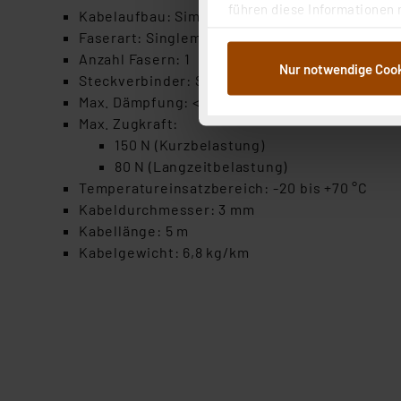
führen diese Informationen 
Kabelaufbau: Simplex
im Rahmen Ihrer Nutzung der
Faserart: Singlemode 9/125 µm (OS2)
dem Speichern und Abrufen 
Anzahl Fasern: 1
Nur notwendige Coo
Weiterverarbeitung für die 
Steckverbinder: SC auf SC
Abs.1a DSG-VO) zu. Eine deta
Max. Dämpfung: <0,4 dB (Vollspektrum)
Button „Ablehnen oder Einst
Max. Zugkraft:
ganz oder teilweise zustimm
150 N (Kurzbelastung)
anpassen oder widerrufen. 
80 N (Langzeitbelastung)
Auswertung und Analyse bis 
Temperatureinsatzbereich: -20 bis +70 °C
dazu führen, dass die Einst
Kabeldurchmesser: 3 mm
Kabellänge: 5 m
„Einige Drittanbieter verar
Kabelgewicht: 6,8 kg/km
dieser Drittanbieter umfasst
Nähere Infos zu diesen Drit
Für die USA besteht kein A
Datenschutz nach EU-Standa
Daten in Überwachungsprogr
Unsere Kooperation mit dies
Kommission sowie einer eige