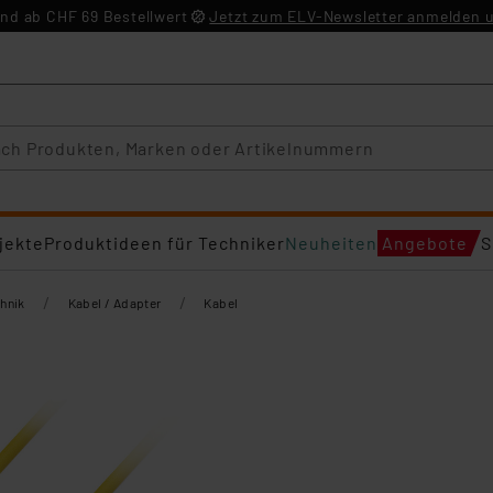
nd ab CHF 69 Bestellwert
Jetzt zum ELV-Newsletter anmelden u
jekte
Produktideen für Techniker
Neuheiten
Angebote
S
/
/
hnik
Kabel / Adapter
Kabel