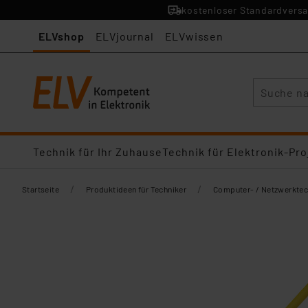
kostenloser Standardversa
ELVshop
ELVjournal
ELVwissen
Suche
Technik für Ihr Zuhause
Technik für Elektronik-Pro
/
/
Startseite
Produktideen für Techniker
Computer- / Netzwerktec