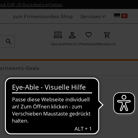
nd CHF 10 Gutschein erhalten
Services
zum Firmenkunden Shop
Karriere
Mein ELV
Merkzettel
Warenkorb
ortiments-Deals