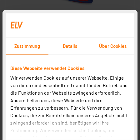
Knipex Electronic Super Knips Elektronik-
Seitenschneider 78 13 125 mit Drahtklemme
Artikel-Nr. 081712
Zustimmung
Details
Über Cookies
1
2
3
4
5
(1)
21.25 CHF
Diese Webseite verwendet Cookies
inkl. MwSt.
Wir verwenden Cookies auf unserer Webseite. Einige
Informationen zu Versandkosten
von ihnen sind essentiell und damit für den Betrieb und
die Funktionen der Webseite zwingend erforderlich.
Andere helfen uns, diese Webseite und ihre
Erfahrungen zu verbessern. Für die Verwendung von
Cookies, die zur Bereitstellung unseres Angebots nicht
zwingend erforderlich sind, benötigen wir Ihre
ELV No-Clean Lötzinn bleifrei Sn99Cu1+ML, 1,5 mm, 100
Zustimmung. Wir verwenden solche Cookies, um
g
Inhalte und Anzeigen zu personalisieren, Funktionen
Artikel-Nr. 107680