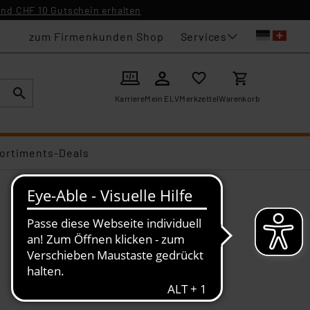
nd CHF 10 Gutschein erhalten
Services
zum Firmenkunden Shop
Karriere
Mein ELV
Merkzettel
Warenkorb
ortiments-Deals