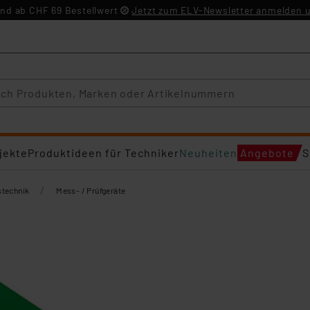
nd ab CHF 69 Bestellwert
Jetzt zum ELV-Newsletter anmelden u
jekte
Produktideen für Techniker
Neuheiten
Angebote
S
/
technik
Mess- / Prüfgeräte