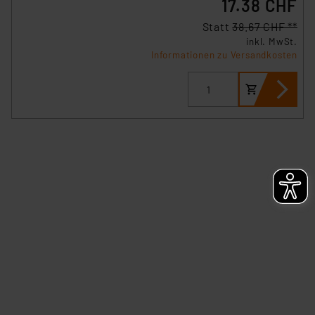
17.38 CHF
erteilte Zustimmung können Sie jederzeit unter dem
Link „Cookie Einstellungen“ anpassen oder widerrufen.
Statt
38.67 CHF **
Die Rechtmäßigkeit der Speicherung, Abrufung und
inkl. MwSt.
Weiterverarbeitung dieser Daten zur Auswertung und
Informationen zu Versandkosten
Analyse bis zum Zeitpunkt des Widerrufs bleibt hiervon
unberührt. Ihre Browser-Einstellungen können dazu
führen, dass die Einstellungen nicht längerfristig
gespeichert werden und dieses Banner erneut
angezeigt wird.
„Einige Drittanbieter verarbeiten personenbezogene
Daten in den USA. Ihre Einwilligung zur Einbindung von
Cookies dieser Drittanbieter umfasst daher ggf. auch
die Verarbeitung Ihrer Daten in den USA gemäß Art. 49
(1) lit. a DSGVO. Nähere Infos zu diesen Drittanbietern
und zu der jeweiligen Datenübermittlung erhalten Sie in
der Datenschutzerklärung. Für die USA besteht kein
Angemessenheitsbeschluss der EU. Dies bedeutet,
dass die USA als Land mit unzureichendem