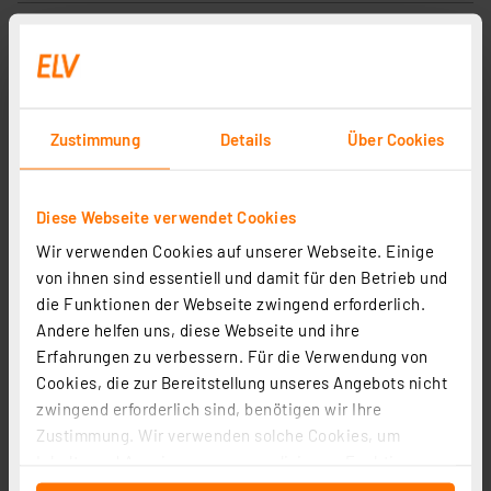
Zustimmung
Details
Über Cookies
Diese Webseite verwendet Cookies
Wir verwenden Cookies auf unserer Webseite. Einige
Homematic IP Smart Home Schnittstelle für Smart
von ihnen sind essentiell und damit für den Betrieb und
Meter, HmIP-ESI-IEC
die Funktionen der Webseite zwingend erforderlich.
Artikel-Nr. 159672
Andere helfen uns, diese Webseite und ihre
Erfahrungen zu verbessern. Für die Verwendung von
1
2
3
4
5
(97)
Cookies, die zur Bereitstellung unseres Angebots nicht
87.08 CHF
zwingend erforderlich sind, benötigen wir Ihre
Zustimmung. Wir verwenden solche Cookies, um
inkl. MwSt.
Inhalte und Anzeigen zu personalisieren, Funktionen
Informationen zu Versandkosten
für soziale Medien anbieten zu können und die Zugriffe