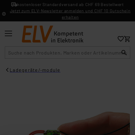
kostenloser Standardversand ab CHF 69 Bestellwert
Jetzt zum ELV-Newsletter anmelden und CHF 10 Gutschein
erhalten
Suche
Ladegeräte/-module