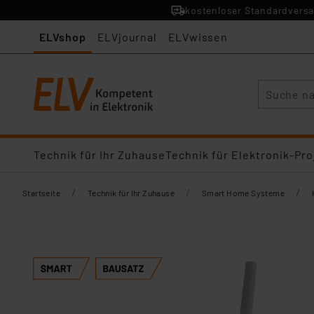
kostenloser Standardversa
ELVshop
ELVjournal
ELVwissen
Suche
Technik für Ihr Zuhause
Technik für Elektronik-Pro
/
/
/
Startseite
Technik für Ihr Zuhause
Smart Home Systeme