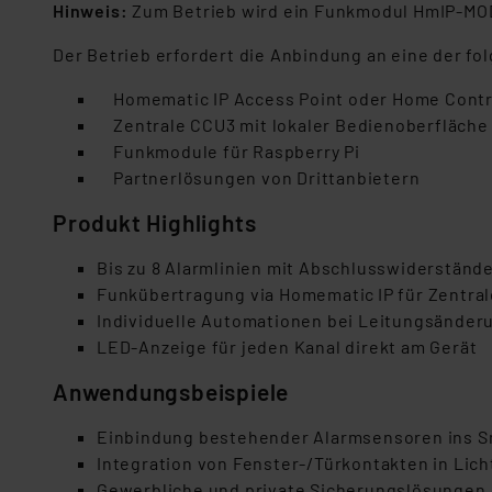
Hinweis:
Zum Betrieb wird ein Funkmodul HmIP-MOD
Der Betrieb erfordert die Anbindung an eine der f
Homematic IP Access Point oder Home Contro
Zentrale CCU3 mit lokaler Bedienoberfläche
Funkmodule für Raspberry Pi
Partnerlösungen von Drittanbietern
Produkt Highlights
Bis zu 8 Alarmlinien mit Abschlusswiderstände
Funkübertragung via Homematic IP für Zentra
Individuelle Automationen bei Leitungsänder
LED-Anzeige für jeden Kanal direkt am Gerät
Anwendungsbeispiele
Einbindung bestehender Alarmsensoren ins 
Integration von Fenster-/Türkontakten in Li
Gewerbliche und private Sicherungslösungen