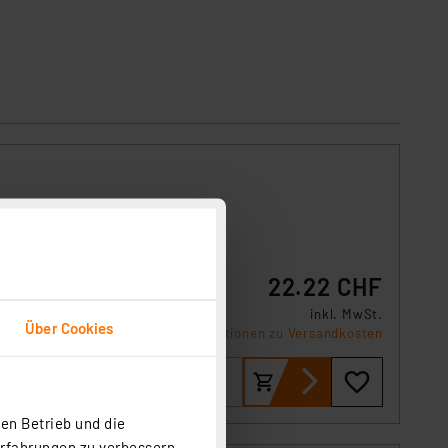
er des
22.22 CHF
ntakte
rzeugt
inkl. MwSt.
Über Cookies
usatz,
Informationen zu Versandkosten
en Betrieb und die
Erfahrungen zu verbessern.