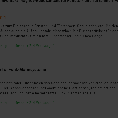
rmkontakt, Magnet-Reedkontakt für Fenster- und Türrahmen, 
ngemessenheitsbeschluss der EU. Dies bedeutet, dass die USA al
3
rds eingestuft wird. So besteht etwa das Risiko, dass US-Beh
ammen verarbeiten, ohne dass hiergegen Klagemöglichkeiten fü
(1)
en Dienstleistern stützt sich auf die Standarddatenschutzklause
t zum Einlassen in Fenster- und Türrahmen, Schubladen etc. Mit de
nen Beurteilung der mit der Datenübermittlung, insbesondere der
häusen auch als Aufbaukontakt einsetzbar. Mit Distanzstücken für ge
.“
t und Reedkontakt mit 8 mm Durchmesser und 30 mm Länge.
rtig - Lieferzeit: 3-4 Werktage²
klärung
r für Funk-Alarmsysteme
neiden oder Einschlagen von Scheiben ist nach wie vor eine „beliebte
 Der Glasbruchsensor überwacht ebene Glasflächen, registriert das
hgeräusch und löst eine vernetzte Funk-Alarmanlage aus.
rtig - Lieferzeit: 3-4 Werktage²