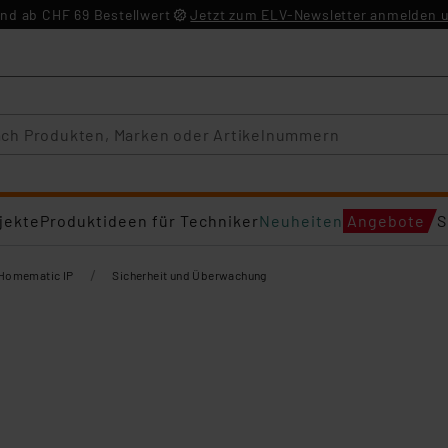
nd ab CHF 69 Bestellwert
Jetzt zum ELV-Newsletter anmelden u
jekte
Produktideen für Techniker
Neuheiten
Angebote
S
/
Homematic IP
Sicherheit und Überwachung