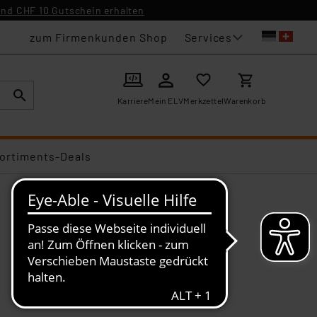
nd CHF 10 Gutschein erhalten
Services
zum Firmenkunden Shop
Karriere
Mein ELV
Merkzettel
Warenkorb
ortiments-Deals