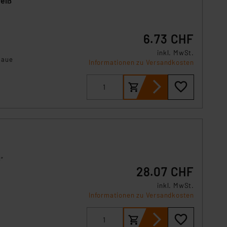
weiß
s Land mit unzureichendem
örden personenbezogene
r Europäer bestehen.
6.73 CHF
ln der Europäischen
n
 Art der übermittelten
inkl. MwSt.
naue
Informationen zu Versandkosten
”
28.07 CHF
inkl. MwSt.
Informationen zu Versandkosten