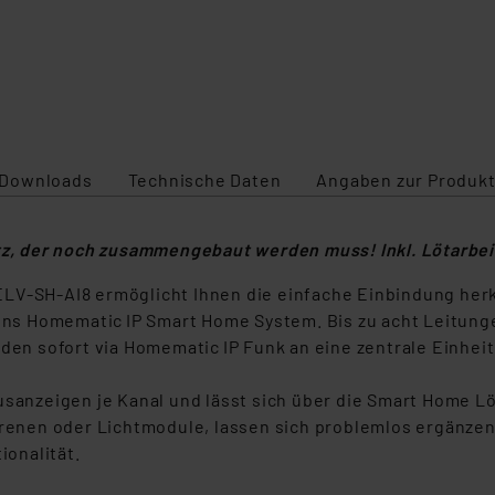
Downloads
Technische Daten
Angaben zur Produkt
tz, der noch zusammengebaut werden muss! Inkl. Lötarbei
ELV‑SH‑AI8 ermöglicht Ihnen die einfache Einbindung h
s Homematic IP Smart Home System. Bis zu acht Leitunge
n sofort via Homematic IP Funk an eine zentrale Einheit
tusanzeigen je Kanal und lässt sich über die Smart Home 
irenen oder Lichtmodule, lassen sich problemlos ergänzen.
onalität.