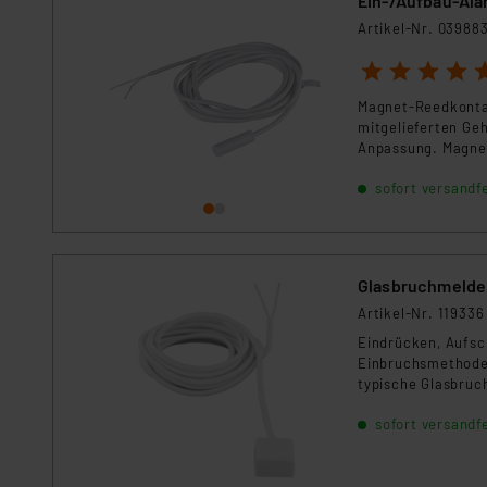
Ein-/Aufbau-Ala
Für die USA besteht kein A
Artikel-Nr. 03988
Datenschutz nach EU-Standa
Daten in Überwachungsprogr
1
2
3
4
5
Unsere Kooperation mit dies
Magnet-Reedkontak
Kommission sowie einer eige
mitgelieferten Ge
Daten, verbundenen Risiken
Anpassung. Magne
sofort versandfe
Impressum
|
Datenschutzer
Glasbruchmelde
Artikel-Nr. 119336
Eindrücken, Aufsch
Einbruchsmethode.
typische Glasbruc
sofort versandfe