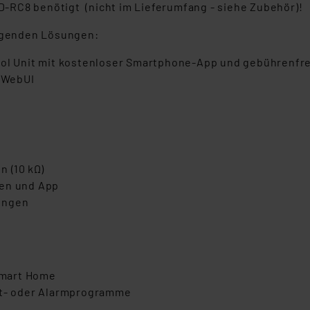
-RC8 benötigt (nicht im Lieferumfang - siehe Zubehör)!
olgenden Lösungen:
l Unit mit kostenloser Smartphone-App und gebührenfr
 WebUI
n (10 kΩ)
len und App
ungen
Smart Home
cht- oder Alarmprogramme