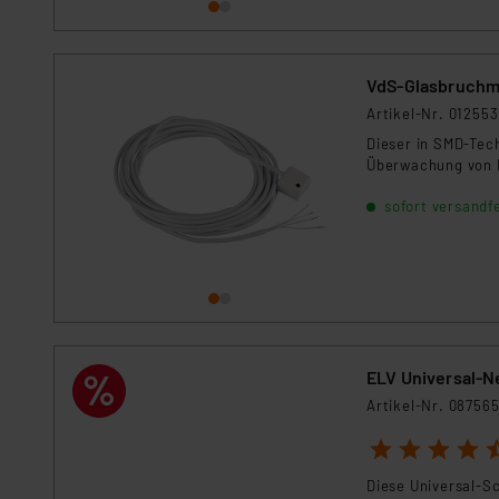
VdS-Glasbruchmel
Artikel-Nr. 012553
Dieser in SMD-Tech
Überwachung von F
sofort versandfe
ELV Universal-Net
Artikel-Nr. 08756
1
2
3
4
5
Diese Universal-Sc