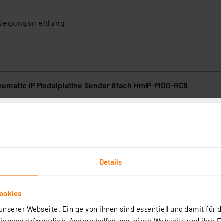
Bewegungsmeldung
mematic IP Modulplatine Sender 8fach HmIP-MOD-RC8
(6)
er-Modulplatine kann auf bis zu 8 Kanälen Schaltsignale an Empfäng
tragen, wobei die Signaleingänge entweder über Schalter/Taster/Ko
ngen, die z. B. von Mikrocontrollerausgängen oder Transistorstufen e
Details
rt werden können. ***** Hinweis: Hierbei handelt es sich um einen Ba
rtig - Lieferzeit: 3-4 Werktage²
ngebaut werden muss! *****
ookies
nserer Webseite. Einige von ihnen sind essentiell und damit für d
ngend erforderlich. Andere helfen uns, diese Webseite und ihre 