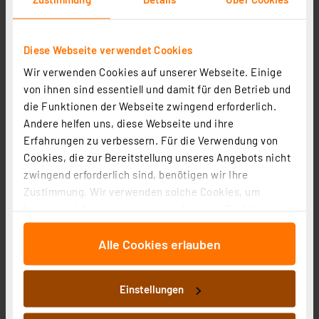
Diese Webseite verwendet Cookies
Em2Go RFID-Karte (Online) für Wallboxen mit OCPP
Wir verwenden Cookies auf unserer Webseite. Einige
Interface
von ihnen sind essentiell und damit für den Betrieb und
Artikel-Nr. 252844
die Funktionen der Webseite zwingend erforderlich.
4.79 CHF
Andere helfen uns, diese Webseite und ihre
inkl. MwSt.
Erfahrungen zu verbessern. Für die Verwendung von
Informationen zu Versandkosten
Cookies, die zur Bereitstellung unseres Angebots nicht
zwingend erforderlich sind, benötigen wir Ihre
Zustimmung. Wir verwenden solche Cookies, um
Inhalte und Anzeigen zu personalisieren, Funktionen
für soziale Medien anbieten zu können und die Zugriffe
Alle Cookies erlauben
auf unsere Website zu analysieren. Außerdem geben
wir Informationen zu Ihrer Verwendung unserer Website
an unsere Partner für soziale Medien, Werbung und
Einstellungen
Analysen weiter. Unsere Partner führen diese
Informationen möglicherweise mit weiteren Daten