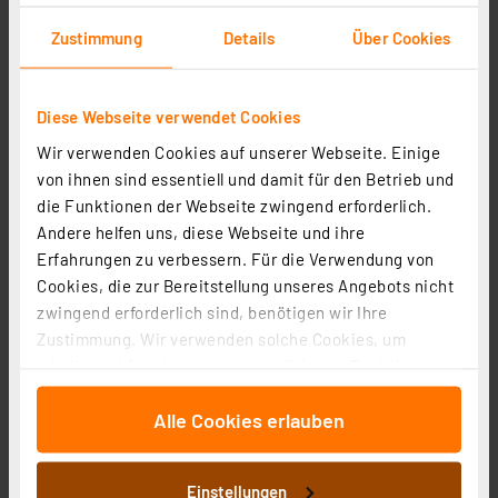
253.10 CHF
Zustimmung
Details
Über Cookies
UVP 269.55 CHF **
inkl. MwSt.
Informationen zu Versandkosten
Diese Webseite verwendet Cookies
Wir verwenden Cookies auf unserer Webseite. Einige
von ihnen sind essentiell und damit für den Betrieb und
die Funktionen der Webseite zwingend erforderlich.
Andere helfen uns, diese Webseite und ihre
Erfahrungen zu verbessern. Für die Verwendung von
Cookies, die zur Bereitstellung unseres Angebots nicht
zwingend erforderlich sind, benötigen wir Ihre
Zustimmung. Wir verwenden solche Cookies, um
Inhalte und Anzeigen zu personalisieren, Funktionen
für soziale Medien anbieten zu können und die Zugriffe
Alle Cookies erlauben
auf unsere Website zu analysieren. Außerdem geben
wir Informationen zu Ihrer Verwendung unserer Website
an unsere Partner für soziale Medien, Werbung und
Homematic IP Smart Home Set Zutritt, Access Point 2
Einstellungen