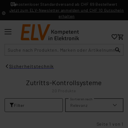
kostenloser Standardversand ab CHF 69 Bestellwert
Jetzt zum ELV-Newsletter anmelden und CHF 10 Gutschein
erhalten
Suche
Sicherheitstechnik
Zutritts-Kontrollsysteme
20 Produkte
Sortieren nach
Filter
Relevanz
Seite 1 von 1