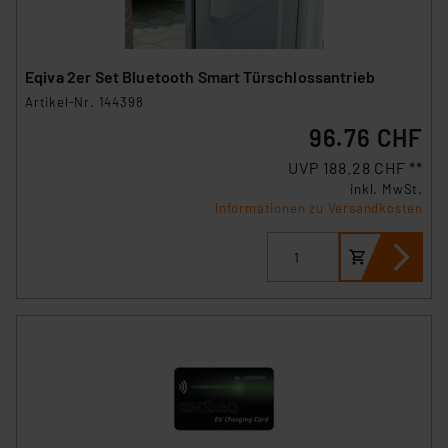
hiergegen Klagemöglichkeiten für Europäer bestehen.
Unsere Kooperation mit diesen Dienstleistern stützt
sich auf die Standarddatenschutzklauseln der
Eqiva 2er Set Bluetooth Smart Türschlossantrieb
Europäischen Kommission sowie einer eigenen
Artikel-Nr. 144398
Beurteilung der mit der Datenübermittlung,
96.76 CHF
insbesondere der Art der übermittelten Daten,
verbundenen Risiken.“
UVP 188.28 CHF **
inkl. MwSt.
Impressum
|
Datenschutzerklärung
Informationen zu Versandkosten