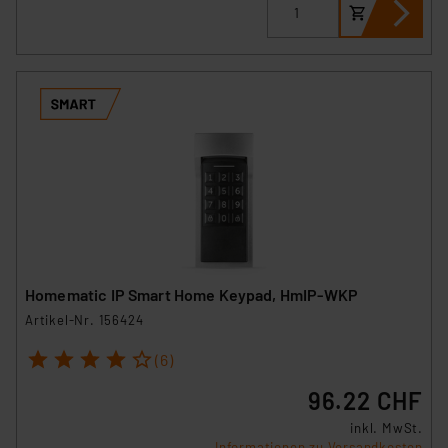
Homematic IP Smart Home Keypad, HmIP-WKP
Artikel-Nr. 156424
1
2
3
4
5
(6)
96.22 CHF
inkl. MwSt.
Informationen zu Versandkosten