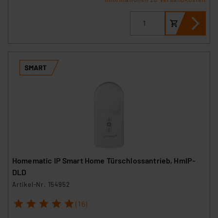
Homematic IP Smart Home Türschlossantrieb, HmIP-
DLD
Artikel-Nr. 154952
1
2
3
4
5
(16)