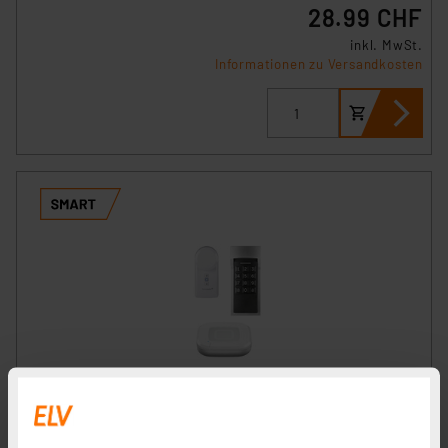
28.99 CHF
inkl. MwSt.
Informationen zu Versandkosten
Homematic IP Smart Home Set Zutritt, Access Point 2,
Keypad, Türschlossantrieb
Artikel-Nr. 255371