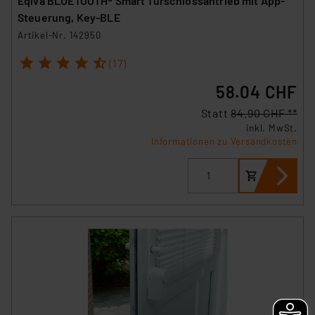
Eqiva BLUETOOTH® Smart Türschlossantrieb mit App-
Beurteilung der mit der Datenübermittlung,
Steuerung, Key-BLE
insbesondere der Art der übermittelten Daten,
Artikel-Nr. 142950
verbundenen Risiken.“
1
2
3
4
5
(17)
Impressum
|
Datenschutzerklärung
58.04 CHF
Statt
84.90 CHF **
inkl. MwSt.
Informationen zu Versandkosten