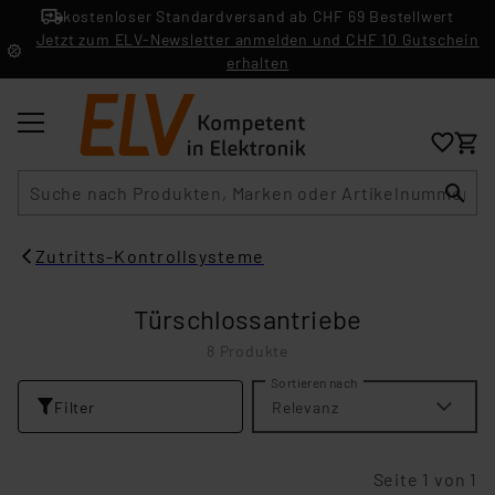
kostenloser Standardversand ab CHF 69 Bestellwert
Jetzt zum ELV-Newsletter anmelden und CHF 10 Gutschein
erhalten
Suche
Zutritts-Kontrollsysteme
Türschlossantriebe
8 Produkte
Sortieren nach
Filter
Relevanz
Seite 1 von 1