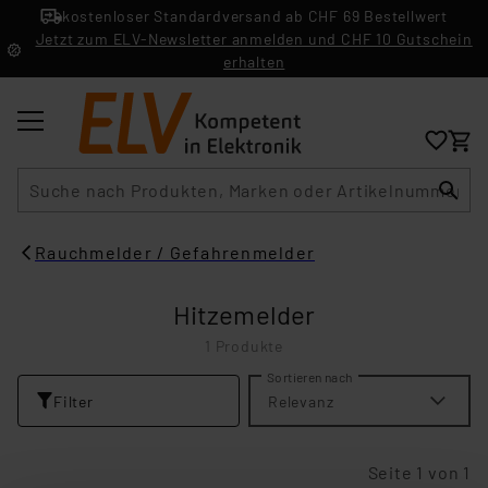
kostenloser Standardversand ab CHF 69 Bestellwert
Jetzt zum ELV-Newsletter anmelden und CHF 10 Gutschein
erhalten
Suche
Rauchmelder / Gefahrenmelder
Hitzemelder
1 Produkte
Sortieren nach
Filter
Relevanz
Seite 1 von 1