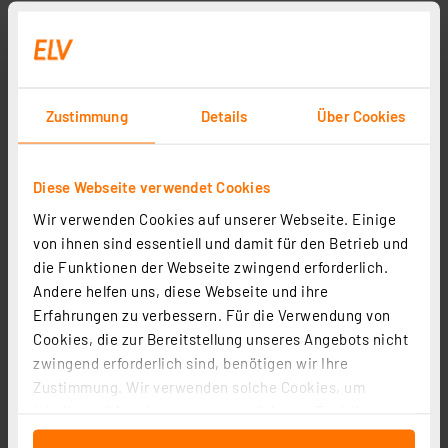
Zustimmung
Details
Über Cookies
Diese Webseite verwendet Cookies
Ei Electronics Hitzewarnmelder / Wärmewarnmelder
Ei630W, optional funkvernetzbar, 10-Jahres-Batterie
Wir verwenden Cookies auf unserer Webseite. Einige
von ihnen sind essentiell und damit für den Betrieb und
Artikel-Nr. 253392
die Funktionen der Webseite zwingend erforderlich.
1
2
3
4
5
(6)
Andere helfen uns, diese Webseite und ihre
Erfahrungen zu verbessern. Für die Verwendung von
36.43 CHF
Cookies, die zur Bereitstellung unseres Angebots nicht
inkl. MwSt.
zwingend erforderlich sind, benötigen wir Ihre
Informationen zu Versandkosten
Zustimmung. Wir verwenden solche Cookies, um
Inhalte und Anzeigen zu personalisieren, Funktionen
für soziale Medien anbieten zu können und die Zugriffe