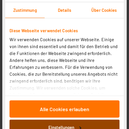
Zustimmung
Details
Über Cookies
Diese Webseite verwendet Cookies
Wir verwenden Cookies auf unserer Webseite. Einige
von ihnen sind essentiell und damit für den Betrieb und
die Funktionen der Webseite zwingend erforderlich.
ELV Digitales Codeschloss DAK 2001
Andere helfen uns, diese Webseite und ihre
Artikel-Nr. 250487
Erfahrungen zu verbessern. Für die Verwendung von
Cookies, die zur Bereitstellung unseres Angebots nicht
1
2
3
4
5
(9)
zwingend erforderlich sind, benötigen wir Ihre
Zustimmung. Wir verwenden solche Cookies, um
25.12 CHF
Inhalte und Anzeigen zu personalisieren, Funktionen
inkl. MwSt.
für soziale Medien anbieten zu können und die Zugriffe
Informationen zu Versandkosten
Alle Cookies erlauben
auf unsere Website zu analysieren. Außerdem geben
wir Informationen zu Ihrer Verwendung unserer Website
an unsere Partner für soziale Medien, Werbung und
Einstellungen