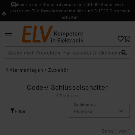
kostenloser Standardversand ab CHF 69 Bestellwert
Jetzt zum ELV-Newsletter anmelden und CHF 10 Gutschein
erhalten
Suche
Alarmanlagen / Zubehör
Code-/ Schlüsselschalter
3 Produkte
Sortieren nach
Filter
Relevanz
Seite 1 von 1