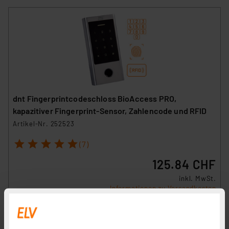
dnt Fingerprintcodeschloss BioAccess PRO,
kapazitiver Fingerprint-Sensor, Zahlencode und RFID
Artikel-Nr. 252523
1
2
3
4
5
(7)
125.84 CHF
inkl. MwSt.
Informationen zu Versandkosten