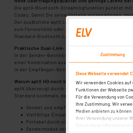
Hohe Übertragungsqualität und geringe Latenz bei
Die aptX-Bluetooth-Streamingfunktion punktet mit
Codec. Damit Sie seine Vorteile nutzen können, mu
Der zusätzliche aptX Low Latency Codec wurde spez
zum Fernsehbild oder erhalten akustische Rückmeld
Standard-Bluetooth-Latenz von mehr als 150 ms (+/-
Praktische Dual-Link- und Multipoint-Funktion
Zustimmung
In der Sender-Betriebsart können Sie gleichzeitig
einer Kombination aus beiden.
In der Empfänger-Betriebsart ist die Kopplung mit 
Diese Webseite verwendet C
Warum aptX HD noch besser ist als aptX
Wir verwenden Cookies auf u
aptX überzeugt durch eine hervorragende Übertragu
Funktionen der Webseite zwi
Standard nochmals, da das Audiosignal mit 24 Bit st
Für die Verwendung von Cook
Ihre Zustimmung. Wir verwen
Sendet und empfängt Musikdateien via Blueto
Medien anbieten zu können u
Vielfältige Einsatzmöglichkeiten dank Dual-M
Ihrer Verwendung unserer We
Portabel durch eingebauten Akku (350 mAh)
führen diese Informationen 
Sendermodus verbindet z. B. TV mit Bluetoot
im Rahmen Ihrer Nutzung der