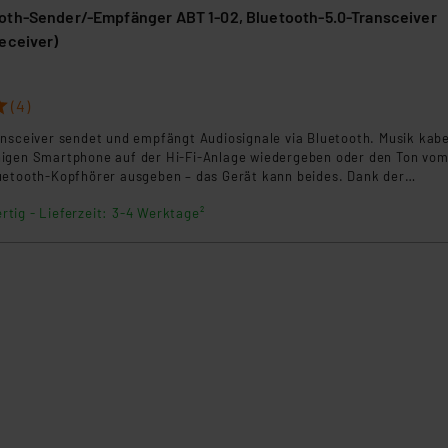
oth-Sender/-Empfänger ABT 1-02, Bluetooth-5.0-Transceiver
klärung
eceiver)
(4)
ansceiver sendet und empfängt Audiosignale via Bluetooth. Musik kabe
igen Smartphone auf der Hi-Fi-Anlage wiedergeben oder den Ton vo
uetooth-Kopfhörer ausgeben – das Gerät kann beides. Dank der
 Audio-Codecs aptX HD und aptX Low Latency kann der Bluetooth-5.0
rtig - Lieferzeit: 3-4 Werktage²
in CD-Qualität und lippensynchron übertragen - zeitkritische
stellen mit dem ABT 1-02 also kein Problem mehr dar.