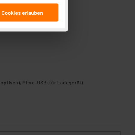
anschließenden
e Cookies erlauben
beitungszwecke (Art. 6
 ist durch Klick auf den
 Cookies ablehnen oder ihr
 „Cookie Einstellungen“
tung dieser Daten zur
ser-Einstellungen können
 erneut angezeigt wird.
Einbindung von Cookies
. 49 (1) lit. a DSGVO.
optisch), Micro-USB (für Ladegerät)
n der Datenschutzerklärung.
s Land mit unzureichendem
örden personenbezogene
r Europäer bestehen.
ln der Europäischen
 Art der übermittelten