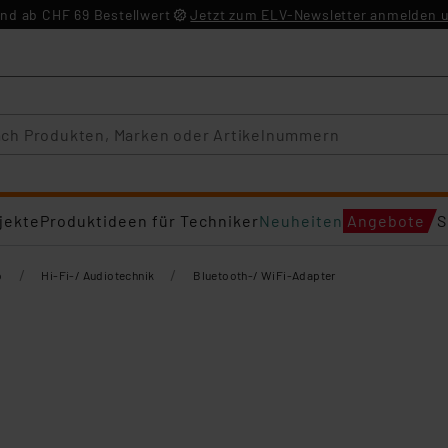
nd ab CHF 69 Bestellwert
Jetzt zum ELV-Newsletter anmelden u
jekte
Produktideen für Techniker
Neuheiten
Angebote
S
/
/
o
Hi-Fi-/ Audiotechnik
Bluetooth-/ WiFi-Adapter