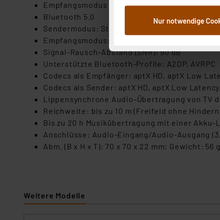
Empfangsmodus verbindet z. B. Smartphone m
dem Speichern und Abrufen 
Bluetooth 5.0
Nur notwendige Coo
Weiterverarbeitung für die 
Sendermodus: Stereo 24-bit ADC; bis zu 48 k
Abs.1a DSG-VO) zu. Eine deta
Empfangsmodus: Stereo 24-bit DAC; bis zu 48
Button „Ablehnen oder Einst
Signal-Rausch-Abstand (SNR): 90 dB
ganz oder teilweise zustimm
Unterstützte Bluetooth-Profile: A2DP, AVRPC
anpassen oder widerrufen. 
Codecs als Empfänger: aptX HD, aptX Low Late
Auswertung und Analyse bis 
Codecs als Sender: aptX HD, aptX Low Latency
dazu führen, dass die Einst
Lippensynchrone Audio-Übertragung von TV d
Reichweite: bis zu 10 m (Freifeld ohne Hindern
„Einige Drittanbieter verar
Bis zu 20 h Musikübertragung mit einer Akku-
dieser Drittanbieter umfasst
Anschlüsse: Audio-Eingang/Audio-Ausgang (3,5
Nähere Infos zu diesen Drit
Abm. (B x H x T): 70 x 70 x 22 mm; Gewicht: 56 
Für die USA besteht kein A
Datenschutz nach EU-Standa
Daten in Überwachungsprogr
Unsere Kooperation mit dies
Weitere Modelle
Kommission sowie einer eige
Daten, verbundenen Risiken