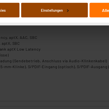
it Stereoanlage
von Informationen auf Ihrem gerät (§25 Abs.1 TTDSG) sowie der 
All
kies
Einstellungen
nachfolgend dargestellten bzw. die von Ihnen ausgewählten Verar
Hz Sampling Frequenz
illierte Auflistung der einzelnen Cookies nach Zweck und Anbieter
 kHz Sampling Frequenz
ellungen“ abrufbar. Sie können die Verwendung nicht notwendiger
en. Ihre erteilte Zustimmung können Sie jederzeit unter dem Link
Die Rechtmäßigkeit der Speicherung, Abrufung und Weiterverarbei
ncy, aptX, AAC, SBC
zum Zeitpunkt des Widerrufs bleibt hiervon unberührt. Ihre Brow
, aptX, SBC
ellungen nicht längerfristig gespeichert werden und dieses Banner
ank aptX Low Latency
isse)
beiten personenbezogene Daten in den USA. Ihre Einwilligung zur 
Ladung (Sendebetrieb, Anschluss via Audio-Klinkenkabel)
 daher ggf. auch die Verarbeitung Ihrer Daten in den USA gemäß Art
-mm-Klinke), S/PDIF-Eingang (optisch), S/PDIF-Ausgang (
tanbietern und zu der jeweiligen Datenübermittlung erhalten Sie i
g
ngemessenheitsbeschluss der EU. Dies bedeutet, dass die USA al
rds eingestuft wird. So besteht etwa das Risiko, dass US-Beh
ammen verarbeiten, ohne dass hiergegen Klagemöglichkeiten fü
en Dienstleistern stützt sich auf die Standarddatenschutzklause
nen Beurteilung der mit der Datenübermittlung, insbesondere der
.“