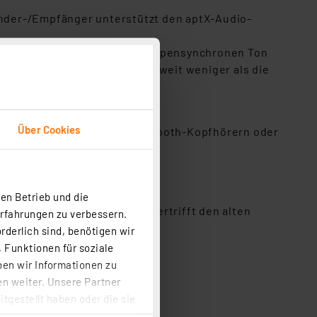
nder-/Empfänger unterstützt den aptX-Audio-
dieser Technik genießen Sie lippensynchronen Ton
enzt die Latenz auf 40 ms – weit weniger als die
Über Cookies
ooth-Lautsprechern, zwei Bluetooth-Kopfhörern oder
s.
en Betrieb und die
io-Übertragung. aptX HD übertrifft den alten
Erfahrungen zu verbessern.
m einer CD.
rderlich sind, benötigen wir
 Funktionen für soziale
ben wir Informationen zu
n weiter. Unsere Partner
tgestellt haben oder die sie
cken, stimmen Sie sowohl