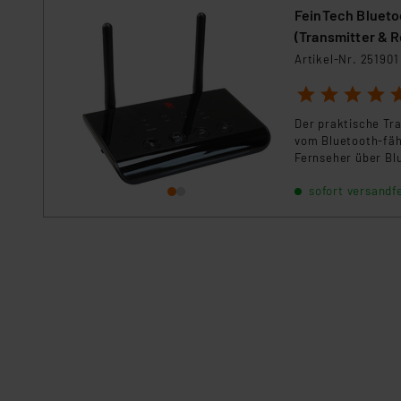
FeinTech Blueto
Impressum
|
Datenschutzer
(Transmitter & R
Artikel-Nr. 251901
1
2
3
4
5
Der praktische Tr
vom Bluetooth-fäh
Fernseher über Bl
Unterstützung der
sofort versandfe
Transceiver Musik 
Tonübertragungen 