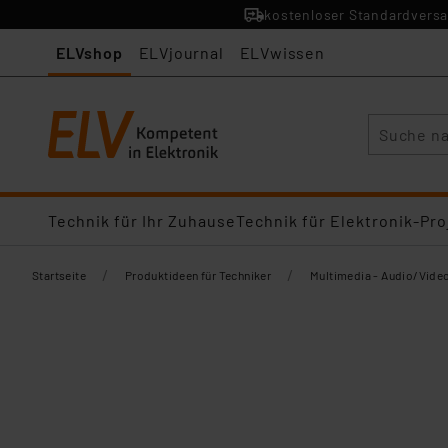
kostenloser Standardversa
ELVshop
ELVjournal
ELVwissen
Suche
Technik für Ihr Zuhause
Technik für Elektronik-Pro
/
/
Startseite
Produktideen für Techniker
Multimedia - Audio/Vide