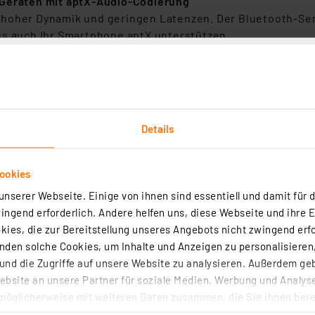
 Geräten mit aptX-Audio-Codierung
 hoher Dynamik und geringen Latenzen. Der Bluetooth-Se
ss auch Ihr Smartphone aptX unterstützen.
iell für zeitkritische Tonübertragungen entwickelt. Mit 
ungen bei Gaming oder Musizieren. aptX Low Latency begr
 50 ms).
Details
 auf zwei Bluetooth-Geräte streamen, z. B. zu zwei Bluet
zwei Audio-Zuspielern möglich, z. B. mit zwei Smartphone
ookies
nserer Webseite. Einige von ihnen sind essentiell und damit für d
ngsqualität mit nahezu verlustloser Kompression der Aud
ngend erforderlich. Andere helfen uns, diese Webseite und ihre 
att mit 8 Bit abgetastet wird. Das Klangbild entspricht de
ies, die zur Bereitstellung unseres Angebots nicht zwingend erfo
den solche Cookies, um Inhalte und Anzeigen zu personalisieren,
oth
nd die Zugriffe auf unsere Website zu analysieren. Außerdem ge
odus
bsite an unsere Partner für soziale Medien, Werbung und Analyse
möglicherweise mit weiteren Daten zusammen, die Sie ihnen berei
h-Headset
 Dienste gesammelt haben. Indem Sie auf „Alle akzeptieren“ kli