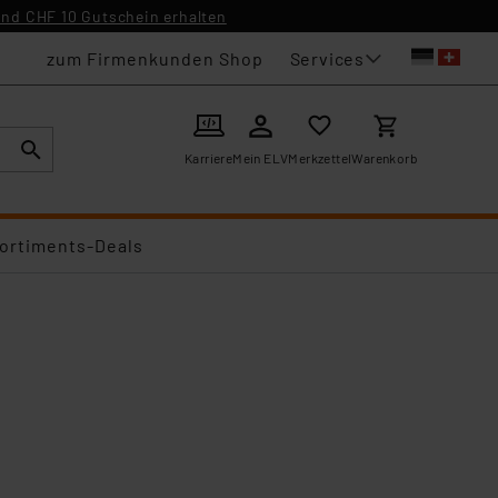
nd CHF 10 Gutschein erhalten
Services
zum Firmenkunden Shop
Karriere
Mein ELV
Merkzettel
Warenkorb
ortiments-Deals