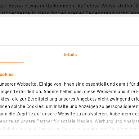
r davon etwas mitbekommen. Auf diese Weise stellen Sie
t sichergestellt, dass Ihr verlorener Gegenstand nicht lan
zelle betrieben, die jeweils ca. 1 Jahr Betrieb gewährlei
dass Sie rechtzeitig die Knopfzelle austauschen können un
Details
e (IP67) lässt sich der Bluetooth-Tracker problemlos auc
ookies
nserer Webseite. Einige von ihnen sind essentiell und damit für d
g über das "Wo ist?"-Netzwerk von Apple (MFi-zertifiziert)
ngend erforderlich. Andere helfen uns, diese Webseite und ihre 
he, das Gepäckstück (z. B. bei Flugreisen), das Fahrrad u. 
ies, die zur Bereitstellung unseres Angebots nicht zwingend erfo
 Signal, bspw. zum Finden der Schlüssel innerhalb der Woh
den solche Cookies, um Inhalte und Anzeigen zu personalisieren,
nd die Zugriffe auf unsere Website zu analysieren. Außerdem ge
iOS-Geräten (iPhone, iPad, iMac)
bsite an unsere Partner für soziale Medien, Werbung und Analyse
-Beschleunigungssensor
möglicherweise mit weiteren Daten zusammen, die Sie ihnen berei
erlust ohne zusätzliche Kosten; ein verloren gemeldeter 
 Dienste gesammelt haben. Indem Sie auf „Alle akzeptieren“ kli
den Besitzer übermittelt