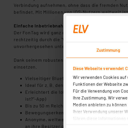
Verbindung aufnehmen, ohne dass die fremden Nutze
befindet. Mit Millionen von iOS-Nutzern weltweit is
Einfache Inbetriebnahme
Der FonTag wird ganz einfach mit einer CR2032-Knopf
rechtzeitig durch die "Wo ist?"-App mitgeteilt, so
unvorhergesehen unterbrochen wird.
Zustimmung
Dank seinem robusten und wasserdichten ABS-Gehäus
einsetzen.
Diese Webseite verwendet C
Wir verwenden Cookies auf u
Vielseitiger Bluetooth-Tracker zur Objektortun
Funktionen der Webseite zwi
Ideal für z. B. den Schlüsselbund, die Handtasc
Für die Verwendung von Cook
Erleichtert die lokale Suche über akustisches
Ihre Zustimmung. Wir verwen
ist?"-App)
Medien anbieten zu können u
Bis zu 50 m Reichweite zur Kommunikation mit 
Ihrer Verwendung unserer We
Bewegungserkennung mit triaxialem SC7A20
führen diese Informationen 
Anonyme, weltweite Ortung des Trackers bei V
im Rahmen Ihrer Nutzung der
an ihre Besitzer geortet und sein Standort an 