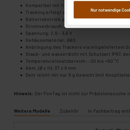
dem Speichern und Abrufen 
Kompatibel mit iOS 14.5 und höher
Nur notwendige Coo
Weiterverarbeitung für die 
Tracking erfolgt via Bluetooth-Verbindung (v5
Abs.1a DSG-VO) zu. Eine deta
Batteriebetrieb per CR2032-Knopfzelle, bis zu
Button „Ablehnen oder Einst
Stromverbrauch: max. 9,5 mA
ganz oder teilweise zustimm
Spannung: 2.6 - 3,6 V
anpassen oder widerrufen. 
Gehäusematerial: ABS
Auswertung und Analyse bis 
Anbringung des Trackers via mitgeliefertem S
dazu führen, dass die Einst
Staub- und wasserdicht mit Schutzart IP67, 
Temperatureinsatzbereich: -20 bis +60 °C
„Einige Drittanbieter verar
Abm. (Ø x H): 37 x 9 mm
dieser Drittanbieter umfasst
Sehr leicht mit nur 9 g Gewicht (mit Knopfzelle
Nähere Infos zu diesen Drit
Für die USA besteht kein A
Hinweis:
Der FonTag ist nicht zur Präzisionssuche i
Datenschutz nach EU-Standa
Daten in Überwachungsprogr
Unsere Kooperation mit dies
Weitere Modelle
Zubehör
In Fachbeitrag ent
Kommission sowie einer eige
Daten, verbundenen Risiken