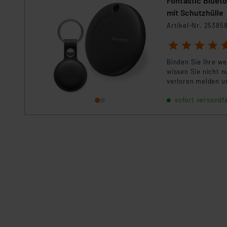
Fontastic Blueto
Impressum
|
Datenschutzer
mit Schutzhülle
Artikel-Nr. 25385
1
2
3
4
5
Binden Sie Ihre we
wissen Sie nicht n
verloren melden u
sofort versandfe