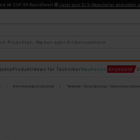
nd ab CHF 69 Bestellwert
Jetzt zum ELV-Newsletter anmelden u
jekte
Produktideen für Techniker
Neuheiten
Angebote
S
/
/
o
Kommunikationstechnik
Telefone / Smartphones / Seniorenprodukt