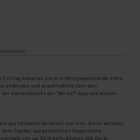
Anwendungsbeispiel
sicherheit
tic FonTag behalten Sie Ihre Wertgegenstände stets
S-App einbinden und anschließend über den
 der Kartenansicht der "Wo ist?"-App und wissen
t ein gut hörbares Geräusch von sich, durch welches
mit dem Tracker ausgestatteten Gegenstand
innerhalb von ca. 50 m befindlichen iOS-Gerät