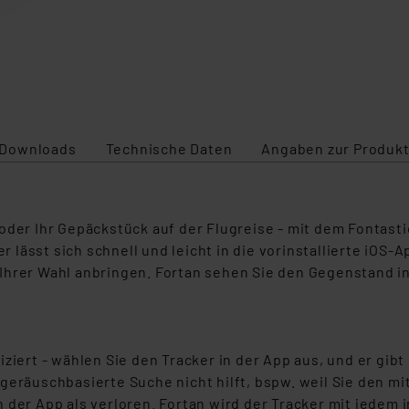
Downloads
Technische Daten
Angaben zur Produkt
 oder Ihr Gepäckstück auf der Flugreise - mit dem Fontas
er lässt sich schnell und leicht in die vorinstallierte iO
Ihrer Wahl anbringen. Fortan sehen Sie den Gegenstand in
ziert - wählen Sie den Tracker in der App aus, und er gib
 geräuschbasierte Suche nicht hilft, bspw. weil Sie den 
 der App als verloren. Fortan wird der Tracker mit jedem 