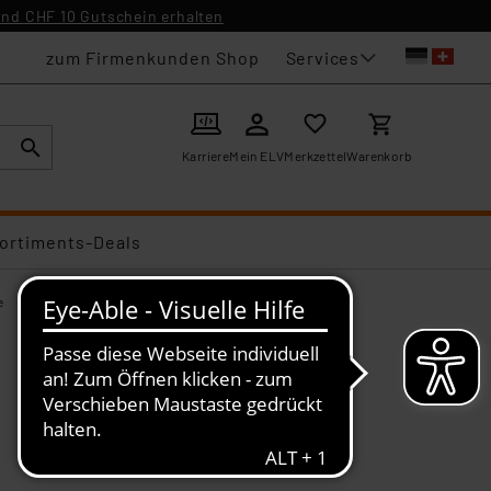
nd CHF 10 Gutschein erhalten
Services
zum Firmenkunden Shop
Karriere
Mein ELV
Merkzettel
Warenkorb
ortiments-Deals
e