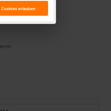
anschließenden
e Cookies erlauben
beitungszwecke (Art. 6
 ist durch Klick auf den
 Cookies ablehnen oder ihr
 „Cookie Einstellungen“
tung dieser Daten zur
ser-Einstellungen können
 erneut angezeigt wird.
glich)
Einbindung von Cookies
. 49 (1) lit. a DSGVO.
n der Datenschutzerklärung.
s Land mit unzureichendem
örden personenbezogene
r Europäer bestehen.
ln der Europäischen
 Art der übermittelten