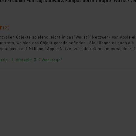
oth-Tracker FonTag, schwarz, kompatibel mit Apple "Wo ist?", B
klärung
8
(2)
rtvollen Objekte spielend leicht in das "Wo ist?"-Netzwerk von Apple ei
ur stets, wo sich das Objekt gerade befindet - Sie können es auch als
nd anonym auf Millionen Apple-Nutzer zurückgreifen, um es wiederzuf
rtig - Lieferzeit: 3-4 Werktage²