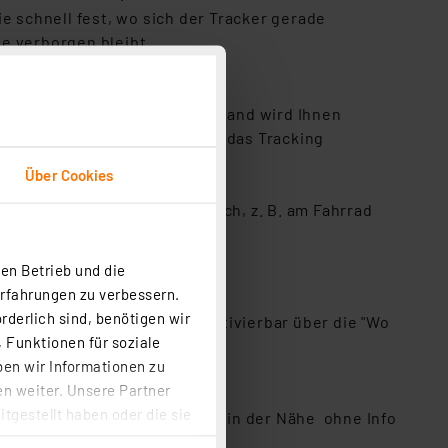
 schnell fest, wo sich der Tracker gerade
ge verborgen bleibt.
stet. Ein niedriger Batteriestand wird Ihnen
d nicht fürchten müssen, dass das Tracking
Über Cookies
h langfristig im Außenbereich, z. B. am Fahrrad
en Betrieb und die
Erfahrungen zu verbessern.
v. m.
rderlich sind, benötigen wir
nung (Funktion bei Bedarf aktivierbar über die "Wo
 Funktionen für soziale
ben wir Informationen zu
n weiter. Unsere Partner
tgestellt haben oder die sie
Tracker wird von iOS-Geräten in der Nähe ohne Info
cken, stimmen Sie sowohl