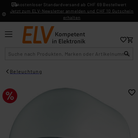
kostenloser Standardversand ab CHF 69 Bestellwert
Jetzt zum ELV-Newsletter anmelden und CHF 10 Gutschein
erhalten
Suche
Beleuchtung​