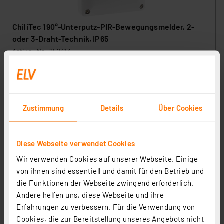
ChiliTec 190°-Unterputz-PIR-Bewegungsmelder, 2-
oder 3-Draht-Technik, IP65
Artikel-Nr. 252413
1
2
3
4
5
(8)
14.47 CHF
inkl. MwSt.
Zustimmung
Details
Über Cookies
Informationen zu Versandkosten
Diese Webseite verwendet Cookies
Wir verwenden Cookies auf unserer Webseite. Einige
von ihnen sind essentiell und damit für den Betrieb und
die Funktionen der Webseite zwingend erforderlich.
Andere helfen uns, diese Webseite und ihre
Erfahrungen zu verbessern. Für die Verwendung von
Cookies, die zur Bereitstellung unseres Angebots nicht