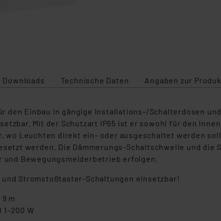
Downloads
Technische Daten
Angaben zur Produk
 den Einbau in gängige Installations-/Schalterdosen und 
etzbar. Mit der Schutzart IP65 ist er sowohl für den Innen
, wo Leuchten direkt ein- oder ausgeschaltet werden solle
gesetzt werden. Die Dämmerungs-Schaltschwelle und die Sc
 und Bewegungsmelderbetrieb erfolgen.
- und Stromstoßtaster-Schaltungen einsetzbar!
 9 m
D 1-200 W