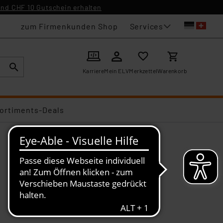
nd CHF 10 Gutschein erhalten
Services
zum Firmenkunden Shop
Karriere
Mein ELV
Merkzettel
Warenkorb
ortiments-Deals