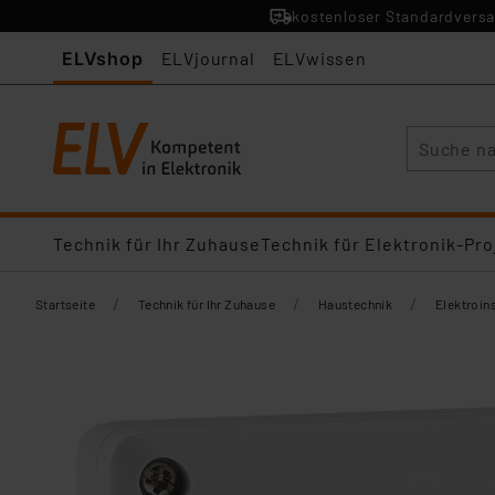
kostenloser Standardversa
ELVshop
ELVjournal
ELVwissen
Suche
Technik für Ihr Zuhause
Technik für Elektronik-Pro
/
/
/
Startseite
Technik für Ihr Zuhause
Haustechnik
Elektroins