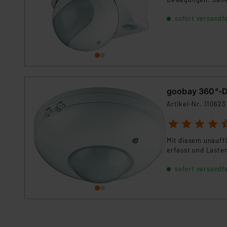
Lichtschwelle und 
sofort versandfe
Garagen und Terra
goobay 360°-D
Artikel-Nr. 110623
1
2
3
4
5
Mit diesem unauf
erfasst und Laste
sofort versandfe