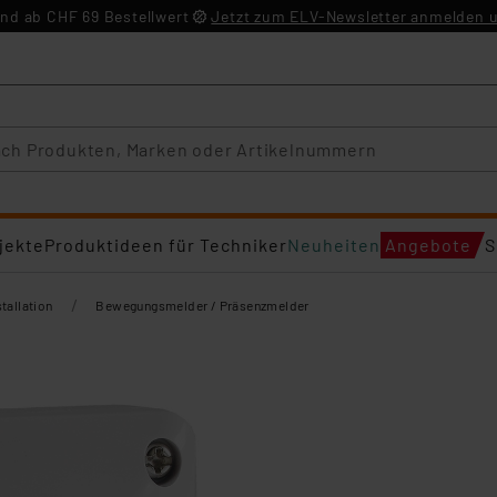
nd ab CHF 69 Bestellwert
Jetzt zum ELV-Newsletter anmelden u
jekte
Produktideen für Techniker
Neuheiten
Angebote
S
/
tallation
Bewegungsmelder / Präsenzmelder