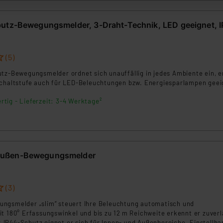
zum Zeitpunkt des Widerrufs bleibt hiervon unberührt. Ihre Brow
ellungen nicht längerfristig gespeichert werden und dieses Banner
putz-Bewegungsmelder, 3-Draht-Technik, LED geeignet, 
beiten personenbezogene Daten in den USA. Ihre Einwilligung zur 
 daher ggf. auch die Verarbeitung Ihrer Daten in den USA gemäß Art
(5)
tanbietern und zu der jeweiligen Datenübermittlung erhalten Sie i
tz-Bewegungsmelder ordnet sich unauffällig in jedes Ambiente ein, er
ngemessenheitsbeschluss der EU. Dies bedeutet, dass die USA al
Schaltstufe auch für LED-Beleuchtungen bzw. Energiesparlampen geei
rds eingestuft wird. So besteht etwa das Risiko, dass US-Beh
rtig - Lieferzeit: 3-4 Werktage²
ammen verarbeiten, ohne dass hiergegen Klagemöglichkeiten fü
en Dienstleistern stützt sich auf die Standarddatenschutzklause
nen Beurteilung der mit der Datenübermittlung, insbesondere der
.“
Außen-Bewegungsmelder
rklärung
(3)
ngsmelder „slim“ steuert Ihre Beleuchtung automatisch und
t 180° Erfassungswinkel und bis zu 12 m Reichweite erkennt er zuverl
IP44-Schutz eignet er sich für Innen- und Außenbereiche. Einstellba