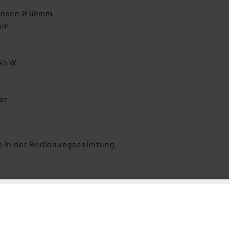
dosen Ø 68mm
 mm
,45 W
ar
e in der Bedienungsanleitung.
-PIR-Aufputz-Bewegungsmelder, CBM 65w, IP65