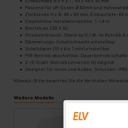
Einbaumaße B x H x T: 49 x 49 x 30 mm
Passend für UP-Dosen Ø 60mm und Hohlwand
Zierblende H x B: 86 x 86 mm, Einbautiefe: 68
Empfohlene Installationshöhe: 1-1,8 m
Betrieb an 230 V AC
Stromverbrauch: Stand-by 0,1 W, im Betrieb 0
Dämmerungs-Schaltschwelle einstellbar
Schaltdauer (10 s bis 7 min) einstellbar
PIR-Betrieb abschaltbar, Dauerbetrieb schaltb
2-/3-Draht-Betrieb (ohne/mit N) möglich
Geeignet für Innen und Außen, Schutzart: IP65
Hinweis: Bitte beachten Sie die Hersteller-Hinweis
Weitere Modelle
ChiliTec 360°
Artikel-Nr. 252412