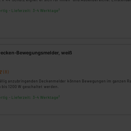
Zeitverzögerung sorgen für individuelle Anpassung. Ideal für Eingäng
rtig - Lieferzeit: 3-4 Werktage²
ssen.
ecken-Bewegungsmelder, weiß
(8)
fällig anzubringenden Deckenmelder können Bewegungen im ganzen 
n bis 1200 W geschaltet werden.
rtig - Lieferzeit: 3-4 Werktage²