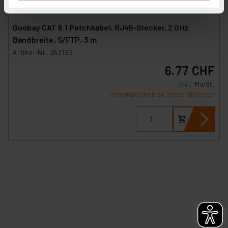
haben. Indem Sie auf „Alle akzeptieren“ klicken,
stimmen Sie sowohl dem Speichern und Abrufen von
Goobay CAT 8.1 Patchkabel, RJ45-Stecker, 2 GHz
Informationen auf Ihrem gerät (§25 Abs.1 TTDSG) sowie
Bandbreite, S/FTP, 3 m
der anschließenden Weiterverarbeitung für die
Artikel-Nr. 253189
nachfolgend dargestellten bzw. die von Ihnen
6.77 CHF
ausgewählten Verarbeitungszwecke (Art. 6 Abs.1a DSG-
VO) zu. Eine detaillierte Auflistung der einzelnen
inkl. MwSt.
Cookies nach Zweck und Anbieter ist durch Klick auf
Informationen zu Versandkosten
den Button „Ablehnen oder Einstellungen“ abrufbar. Sie
können die Verwendung nicht notwendiger Cookies
ablehnen oder ihr ganz oder teilweise zustimmen. Ihre
erteilte Zustimmung können Sie jederzeit unter dem
Link „Cookie Einstellungen“ anpassen oder widerrufen.
Die Rechtmäßigkeit der Speicherung, Abrufung und
Weiterverarbeitung dieser Daten zur Auswertung und
Analyse bis zum Zeitpunkt des Widerrufs bleibt hiervon
unberührt. Ihre Browser-Einstellungen können dazu
führen, dass die Einstellungen nicht längerfristig