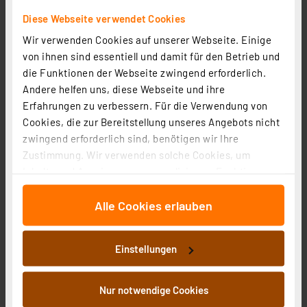
Diese Webseite verwendet Cookies
Wir verwenden Cookies auf unserer Webseite. Einige
Goobay Patchkabel, CAT 8.1 Rohkabel, mit RJ45-
von ihnen sind essentiell und damit für den Betrieb und
Steckern, 2 GHz Bandbreite, S/FTP, 0,25 m
die Funktionen der Webseite zwingend erforderlich.
Andere helfen uns, diese Webseite und ihre
Artikel-Nr. 253185
Erfahrungen zu verbessern. Für die Verwendung von
2.89 CHF
Cookies, die zur Bereitstellung unseres Angebots nicht
inkl. MwSt.
zwingend erforderlich sind, benötigen wir Ihre
Informationen zu Versandkosten
Zustimmung. Wir verwenden solche Cookies, um
Inhalte und Anzeigen zu personalisieren, Funktionen
für soziale Medien anbieten zu können und die Zugriffe
Alle Cookies erlauben
auf unsere Website zu analysieren. Außerdem geben
wir Informationen zu Ihrer Verwendung unserer Website
an unsere Partner für soziale Medien, Werbung und
Einstellungen
Analysen weiter. Unsere Partner führen diese
Informationen möglicherweise mit weiteren Daten
zusammen, die Sie ihnen bereitgestellt haben oder die
Nur notwendige Cookies
sie im Rahmen Ihrer Nutzung der Dienste gesammelt