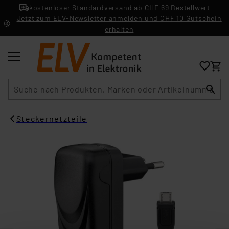
kostenloser Standardversand ab CHF 69 Bestellwert
Jetzt zum ELV-Newsletter anmelden und CHF 10 Gutschein
erhalten
Suche
Steckernetzteile