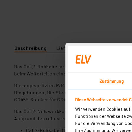
Beschreibung
Lieferumfang
Downloads
Das Cat.7-Rohkabel arbeitet im Frequenzbereich bi
beim Weiterleiten eines Glasfaseranschlusses vo
Zustimmung
Die angespritzten RJ45-Stecker erfüllen die Anfor
Umgebungen. Die Stecker können aufgrund der leic
CG45®-Stecker für CG45-Umgebungen ausgetausch
Diese Webseite verwendet C
Wir verwenden Cookies auf u
Das Cat.7-Netzwerkkabel hat weitere Vorteile, wie 
Funktionen der Webseite zwi
Aufgrund des robusten Adernaufbaus ist es auch b
Für die Verwendung von Cook
Cat.7-Rohkabel (600 MHz) mit 2 x RJ45-Stecker
Ihre Zustimmung. Wir verwen