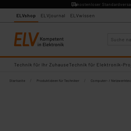
kostenloser Standardversa
ELVshop
ELVjournal
ELVwissen
Suche
Technik für Ihr Zuhause
Technik für Elektronik-Pro
/
/
Startseite
Produktideen für Techniker
Computer- / Netzwerktec