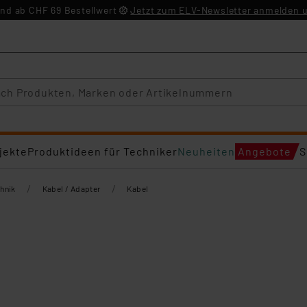
nd ab CHF 69 Bestellwert
Jetzt zum ELV-Newsletter anmelden u
jekte
Produktideen für Techniker
Neuheiten
Angebote
S
/
/
hnik
Kabel / Adapter
Kabel