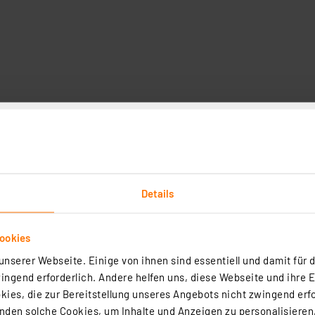
Technische Daten
Angaben zur Produktsicherheit
s 600 MHz und ist damit hervorragend für Gigabit-LAN-Anw
m Übergabepunkt zum Router oder für Videostreaming-An
Details
derungen nach Cat.6a (bis 500 MHz). Sie ermöglichen die 
ht verarbeitbaren Adernstruktur des Cat.7-Rohkabels be
t werden.
ookies
nserer Webseite. Einige von ihnen sind essentiell und damit für d
z. B. eine verbesserte Abschirmung nach S/FTP (PIMF)-Stan
ngend erforderlich. Andere helfen uns, diese Webseite und ihre 
esser für die Stromversorgung von Netzwerkgeräten über
ies, die zur Bereitstellung unseres Angebots nicht zwingend erfo
 für Cat.6a-Kompatibilität
den solche Cookies, um Inhalte und Anzeigen zu personalisieren,