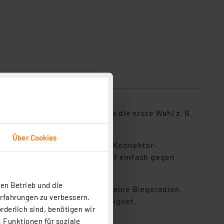
endungen geeignet. So ist es die erste Wahl z. B.
wendungen.
Über Cookies
Abwärtskompatibilität zu RJ45-Konnektor-
i sehr hohem Bandbreitebedarf einfach gegen
en Betrieb und die
dard, hohe Flexibilität und kleine Biegeradien.
Erfahrungen zu verbessern.
 das Netzwerkkabel (PoE) geeignet.
rderlich sind, benötigen wir
 Funktionen für soziale