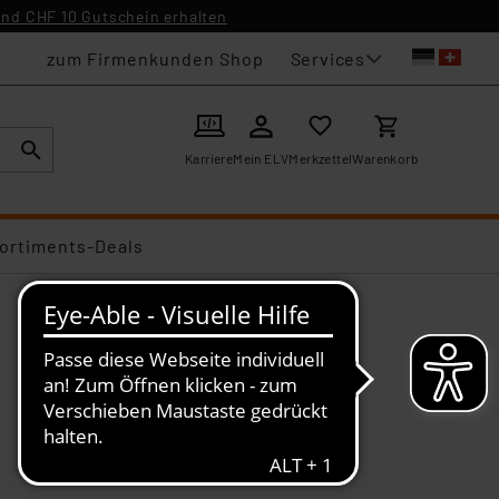
nd CHF 10 Gutschein erhalten
Services
zum Firmenkunden Shop
Karriere
Mein ELV
Merkzettel
Warenkorb
ortiments-Deals