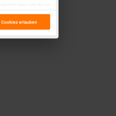
tgestellt haben oder die sie
cken, stimmen Sie sowohl
anschließenden
e Cookies erlauben
beitungszwecke (Art. 6
 ist durch Klick auf den
 Cookies ablehnen oder ihr
 „Cookie Einstellungen“
tung dieser Daten zur
ser-Einstellungen können
 erneut angezeigt wird.
Einbindung von Cookies
. 49 (1) lit. a DSGVO.
n der Datenschutzerklärung.
s Land mit unzureichendem
örden personenbezogene
r Europäer bestehen.
ln der Europäischen