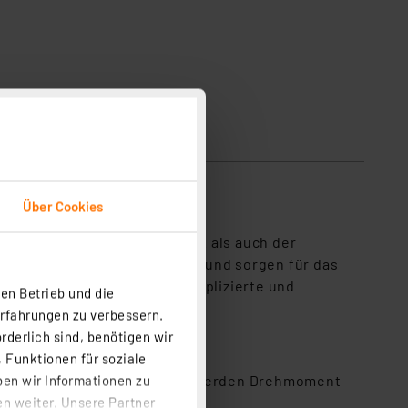
Über Cookies
ehzahlregler 12/24 V DC, 10 A als auch der
lregler arbeiten zuverlässig und sorgen für das
n bietet H-Tronic eine unkomplizierte und
en Betrieb und die
Erfahrungen zu verbessern.
rderlich sind, benötigen wir
 Funktionen für soziale
lisierung einzustellen. Damit werden Drehmoment-
ben wir Informationen zu
zahlen erreicht.
n weiter. Unsere Partner