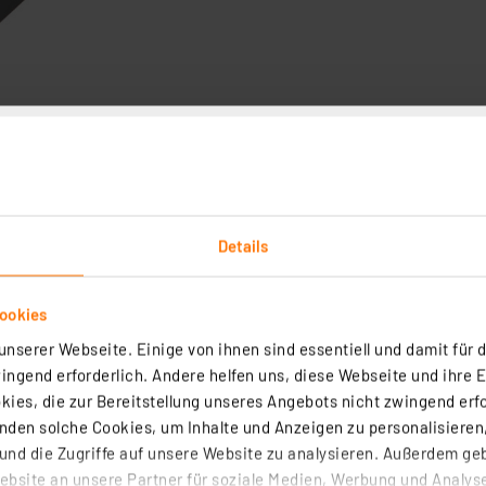
Technische Daten
Angaben zur Produktsicherheit
Details
gleich 2 Drehzahlregler entwickelt. Beide, sowohl der Dr
r Niederspannungs-Elektromotoren entwickelt. Die Drehzah
ookies
nd Funktionsdauer der Geräte entscheidend ist. Mit ihne
nserer Webseite. Einige von ihnen sind essentiell und damit für d
 zu regeln.
ngend erforderlich. Andere helfen uns, diese Webseite und ihre 
ies, die zur Bereitstellung unseres Angebots nicht zwingend erfo
den solche Cookies, um Inhalte und Anzeigen zu personalisieren,
eräte die Möglichkeit, die lastunabhängige Drehzahlstabi
nd die Zugriffe auf unsere Website zu analysieren. Außerdem ge
 und ein gleichmäßiger Motorlauf auch bei niedrigen Dreh
bsite an unsere Partner für soziale Medien, Werbung und Analyse