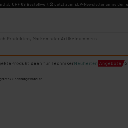
nd ab CHF 69 Bestellwert
Jetzt zum ELV-Newsletter anmelden u
jekte
Produktideen für Techniker
Neuheiten
Angebote
S
geräte / Spannungswandler