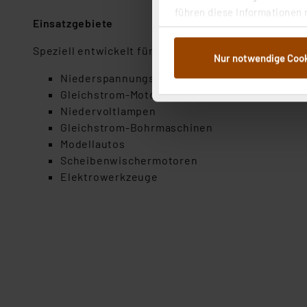
führen diese Informationen 
Einsatzgebiete
im Rahmen Ihrer Nutzung der
dem Speichern und Abrufen 
Speziell entwickelt für
Nur notwendige Coo
Weiterverarbeitung für die 
Niederspannungs-Elektromotoren
Abs.1a DSG-VO) zu. Eine deta
Gleichstrom-Motoren
Button „Ablehnen oder Einst
Niedervoltlampen
ganz oder teilweise zustimm
Gleichstrom-Bohrmaschinen
anpassen oder widerrufen. 
Modellautos
Auswertung und Analyse bis 
Scheibenwischermotoren
dazu führen, dass die Einst
Elektrowerkzeuge
„Einige Drittanbieter verar
dieser Drittanbieter umfasst
Nähere Infos zu diesen Drit
Für die USA besteht kein A
Datenschutz nach EU-Standa
Daten in Überwachungsprogr
Unsere Kooperation mit dies