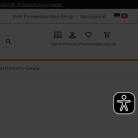
nd CHF 10 Gutschein erhalten
Services
zum Firmenkunden Shop
Karriere
Mein ELV
Merkzettel
Warenkorb
ortiments-Deals